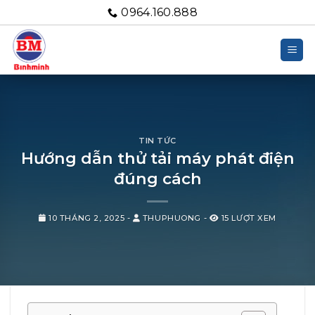
Bỏ
0964.160.888
qua
nội
dung
TIN TỨC
Hướng dẫn thử tải máy phát điện
đúng cách
10 THÁNG 2, 2025
-
THUPHUONG
-
15 LƯỢT XEM