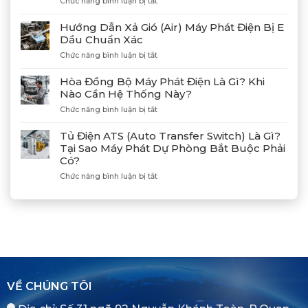
ở
Chức năng bình luận bị tắt
Điện
Gặp
Mitsubishi
Gỡ
Hướng Dẫn Xả Gió (Air) Máy Phát Điện Bị E
MGS2300R
Và
Dầu Chuẩn Xác
Tại
Kết
Cảng
ở
Chức năng bình luận bị tắt
Nối
Lạch
Hướng
Hợp
Huyện
Dẫn
Tác
Hòa Đồng Bộ Máy Phát Điện Là Gì? Khi
Xả
Cùng
Nào Cần Hệ Thống Này?
Gió
Tân
ở
Chức năng bình luận bị tắt
(Air)
Giám
Hòa
Máy
Đốc
Đồng
Phát
Mitsubishi
Tủ Điện ATS (Auto Transfer Switch) Là Gì?
Bộ
Điện
Heavy
Tại Sao Máy Phát Dự Phòng Bắt Buộc Phải
Máy
Bị
Industries
Có?
Phát
E
–
Điện
Dầu
ở
Chức năng bình luận bị tắt
Khẳng
Là
Chuẩn
Tủ
Định
Gì?
Xác
Điện
Vị
Khi
ATS
Thế
Nào
(Auto
Đối
Cần
Transfer
Tác
Hệ
Switch)
Chiến
Thống
Là
Lược
Này?
Gì?
Của
Tại
Bình
VỀ CHÚNG TÔI
Sao
Minh
Máy
Phát