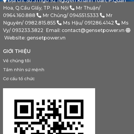
Địa chỉ: Số 31 ngõ 92 Nguyễn Khánh Toàn, P.Quan
Dự
Hoa, Q.Cầu Giấy, TP. Hà Nội
Mr Thuận/
Phòng
Bắt
0964.160.888
Mr Chủng/
094551.5333
Mr
Buộc
Nguyên/
0982.815.855
Ms Hậu/
091286.4142
Ms
Phải
Có?
Vy/
093233.3822
Email: contact@gensetpower.vn
Website: gensetpower.vn
GIỚI THIỆU
Về chúng tôi
Tầm nhìn sứ mệnh
Cơ cấu tổ chức