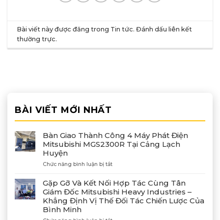
Bài viết này được đăng trong
Tin tức
. Đánh dấu
liên kết
thường trực
.
BÀI VIẾT MỚI NHẤT
Bàn Giao Thành Công 4 Máy Phát Điện
Mitsubishi MGS2300R Tại Cảng Lạch
Huyện
ở
Chức năng bình luận bị tắt
Bàn
Giao
Gặp Gỡ Và Kết Nối Hợp Tác Cùng Tân
Thành
Giám Đốc Mitsubishi Heavy Industries –
Công
Khẳng Định Vị Thế Đối Tác Chiến Lược Của
4
Bình Minh
Máy
Phát