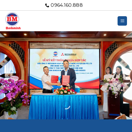
Bỏ
0964.160.888
qua
nội
dung