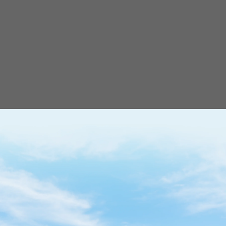
LĨNH VỰC HOẠT ĐỘNG
Chúng tôi đã, đang và sẽ nỗ lực trở thành doanh
nghiệp dẫn đầu về lĩnh vực cung
cấp nguồn điện dự phòng tại Việt Nam, hoạt động
chủ yếu trong các lĩnh vực