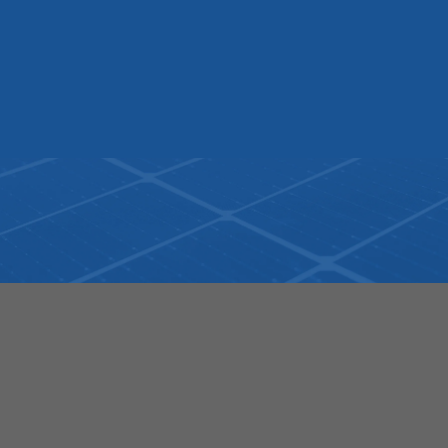
GIỚI THIỆU VỀ CHÚNG TÔI
Công ty TNHH thiết bị công nghệ Bình Minh được
thành lập vào tháng 10 năm 2007 với hoạt động
kinh doanh chính là nhập khẩu, sản xuất và phân
phối máy phát điện công nghiệp.
Chúng tôi tự hào là một đối tác của công ty
Mitsubishi Heavy Industries Engine System Asia