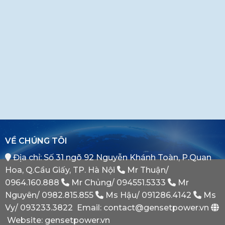
ĐỐI TÁC
VỀ CHÚNG TÔI
Địa chỉ: Số 31 ngõ 92 Nguyễn Khánh Toàn, P.Quan
Hoa, Q.Cầu Giấy, TP. Hà Nội
Mr Thuận/
0964.160.888
Mr Chủng/
094551.5333
Mr
Nguyên/
0982.815.855
Ms Hậu/
091286.4142
Ms
Vy/
093233.3822
Email: contact@gensetpower.vn
Website: gensetpower.vn