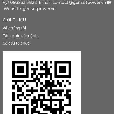
Có?
Vy/
093233.3822
Email: contact@gensetpower.vn
Website: gensetpower.vn
GIỚI THIỆU
Về chúng tôi
Tầm nhìn sứ mệnh
Cơ cấu tổ chức