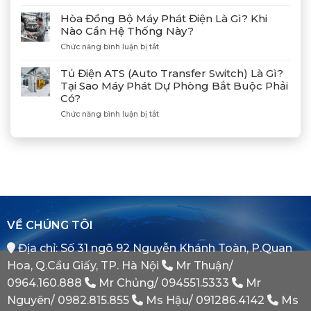
Lạch
Hướng
Hợp
Huyện
Dẫn
Tác
Hòa Đồng Bộ Máy Phát Điện Là Gì? Khi
Xả
Cùng
Nào Cần Hệ Thống Này?
Gió
Tân
ở
Chức năng bình luận bị tắt
(Air)
Giám
Hòa
Máy
Đốc
Đồng
Phát
Mitsubishi
Tủ Điện ATS (Auto Transfer Switch) Là Gì?
Bộ
Điện
Heavy
Tại Sao Máy Phát Dự Phòng Bắt Buộc Phải
Máy
Bị
Industries
Có?
Phát
E
–
Điện
Dầu
ở
Chức năng bình luận bị tắt
Khẳng
Là
Chuẩn
Tủ
Định
Gì?
Xác
Điện
Vị
Khi
ATS
Thế
Nào
(Auto
Đối
Cần
Transfer
Tác
Hệ
Switch)
Chiến
Thống
Là
Lược
Này?
Gì?
Của
Tại
Bình
VỀ CHÚNG TÔI
Sao
Minh
Máy
Địa chỉ: Số 31 ngõ 92 Nguyễn Khánh Toàn, P.Quan
Phát
Dự
Hoa, Q.Cầu Giấy, TP. Hà Nội
Mr Thuận/
Phòng
Bắt
0964.160.888
Mr Chủng/
094551.5333
Mr
Buộc
Nguyên/
0982.815.855
Ms Hậu/
091286.4142
Ms
Phải