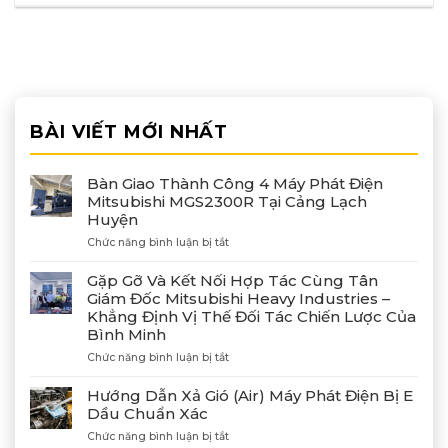
BÀI VIẾT MỚI NHẤT
Bàn Giao Thành Công 4 Máy Phát Điện
Mitsubishi MGS2300R Tại Cảng Lạch
Huyện
ở
Chức năng bình luận bị tắt
Bàn
Giao
Gặp Gỡ Và Kết Nối Hợp Tác Cùng Tân
Thành
Giám Đốc Mitsubishi Heavy Industries –
Công
Khẳng Định Vị Thế Đối Tác Chiến Lược Của
4
Bình Minh
Máy
Phát
ở
Chức năng bình luận bị tắt
Điện
Gặp
Mitsubishi
Gỡ
Hướng Dẫn Xả Gió (Air) Máy Phát Điện Bị E
MGS2300R
Và
Dầu Chuẩn Xác
Tại
Kết
Cảng
ở
Chức năng bình luận bị tắt
Nối