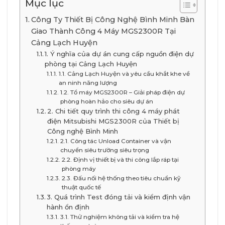
Mục lục
Công Ty Thiết Bị Công Nghệ Bình Minh Bàn
Giao Thành Công 4 Máy MGS2300R Tại
Cảng Lạch Huyện
1. Ý nghĩa của dự án cung cấp nguồn điện dự
phòng tại Cảng Lạch Huyện
1.1. Cảng Lạch Huyện và yêu cầu khắt khe về
an ninh năng lượng
1.2. Tổ máy MGS2300R – Giải pháp điện dự
phòng hoàn hảo cho siêu dự án
2. Chi tiết quy trình thi công 4 máy phát
điện Mitsubishi MGS2300R của Thiết bị
Công nghệ Bình Minh
2.1. Công tác Unload Container và vận
chuyển siêu trường siêu trọng
2.2. Định vị thiết bị và thi công lắp ráp tại
phòng máy
2.3. Đấu nối hệ thống theo tiêu chuẩn kỹ
thuật quốc tế
3. Quá trình Test đóng tải và kiểm định vận
hành ổn định
3.1. Thử nghiệm không tải và kiểm tra hệ