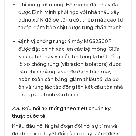
Thi công bệ móng:
Bệ móng đặt máy đã
được Bình Minh phối hợp với nhà thầu xây
dựng xử lý đổ bê tông cốt thép mác cao từ
trước, đảm bảo chịu được rung chấn mạnh.
Định vị chống rung:
4 máy MGS2300R
được đặt chính xác lên các bệ móng. Giữa
khung bệ máy và nền bê tông là hệ thống
lò xo chống rung (vibration isolators) được
căn chỉnh bằng laser để đảm bảo máy
hoàn toàn cân bằng, giảm thiểu tối đa độ
ồn và rung lắc tác động lên kết cấu tòa nhà
trong quá trình vận hành.
2.3. Đấu nối hệ thống theo tiêu chuẩn kỹ
thuật quốc tế
Khâu đấu nối là giai đoạn đòi hỏi sự tỉ mỉ và
độ chính xác tuyệt đối của các kỹ sư cơ điện