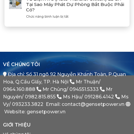
Bộ
Điện
Heavy
Tại Sao Máy Phát Dự Phòng Bắt Buộc Phải
Máy
Bị
Industries
Có?
Phát
E
–
Điện
Dầu
ở
Chức năng bình luận bị tắt
Khẳng
Là
Chuẩn
Tủ
Định
Gì?
Xác
Điện
Vị
Khi
ATS
Thế
Nào
(Auto
Đối
Cần
Transfer
Tác
Hệ
Switch)
Chiến
Thống
Là
Lược
Này?
Gì?
Của
Tại
Bình
VỀ CHÚNG TÔI
Sao
Minh
Máy
Địa chỉ: Số 31 ngõ 92 Nguyễn Khánh Toàn, P.Quan
Phát
Dự
Hoa, Q.Cầu Giấy, TP. Hà Nội
Mr Thuận/
Phòng
Bắt
0964.160.888
Mr Chủng/
094551.5333
Mr
Buộc
Nguyên/
0982.815.855
Ms Hậu/
091286.4142
Ms
Phải
Có?
Vy/
093233.3822
Email: contact@gensetpower.vn
Website: gensetpower.vn
GIỚI THIỆU