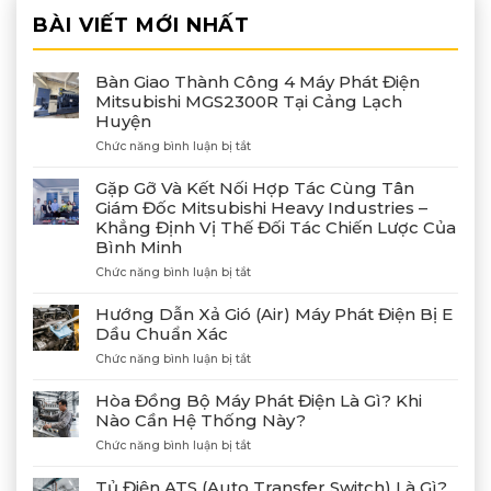
BÀI VIẾT MỚI NHẤT
Bàn Giao Thành Công 4 Máy Phát Điện
Mitsubishi MGS2300R Tại Cảng Lạch
Huyện
ở
Chức năng bình luận bị tắt
Bàn
Giao
Gặp Gỡ Và Kết Nối Hợp Tác Cùng Tân
Thành
Giám Đốc Mitsubishi Heavy Industries –
Công
Khẳng Định Vị Thế Đối Tác Chiến Lược Của
4
Bình Minh
Máy
Phát
ở
Chức năng bình luận bị tắt
Điện
Gặp
Mitsubishi
Gỡ
Hướng Dẫn Xả Gió (Air) Máy Phát Điện Bị E
MGS2300R
Và
Dầu Chuẩn Xác
Tại
Kết
Cảng
ở
Chức năng bình luận bị tắt
Nối
Lạch
Hướng
Hợp
Huyện
Dẫn
Tác
Hòa Đồng Bộ Máy Phát Điện Là Gì? Khi
Xả
Cùng
Nào Cần Hệ Thống Này?
Gió
Tân
ở
Chức năng bình luận bị tắt
(Air)
Giám
Hòa
Máy
Đốc
Đồng
Phát
Mitsubishi
Tủ Điện ATS (Auto Transfer Switch) Là Gì?