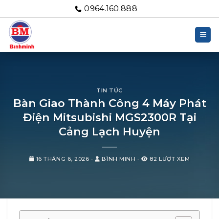
Bỏ
0964.160.888
qua
nội
dung
TIN TỨC
Bàn Giao Thành Công 4 Máy Phát
Điện Mitsubishi MGS2300R Tại
Cảng Lạch Huyện
16 THÁNG 6, 2026
-
BÌNH MINH
-
82 LƯỢT XEM