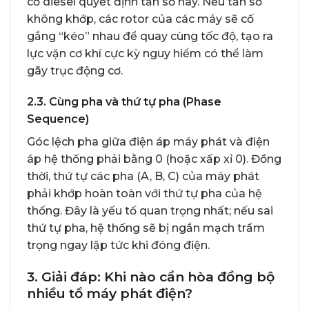
cơ diesel quyết định tần số này. Nếu tần số
không khớp, các rotor của các máy sẽ cố
gắng “kéo” nhau để quay cùng tốc độ, tạo ra
lực vặn cơ khí cực kỳ nguy hiểm có thể làm
gãy trục động cơ.
2.3. Cùng pha và thứ tự pha (Phase
Sequence)
Góc lệch pha giữa điện áp máy phát và điện
áp hệ thống phải bằng 0 (hoặc xấp xỉ 0). Đồng
thời, thứ tự các pha (A, B, C) của máy phát
phải khớp hoàn toàn với thứ tự pha của hệ
thống. Đây là yếu tố quan trọng nhất; nếu sai
thứ tự pha, hệ thống sẽ bị ngắn mạch trầm
trọng ngay lập tức khi đóng điện.
3. Giải đáp: Khi nào cần hòa đồng bộ
nhiều tổ máy phát điện?