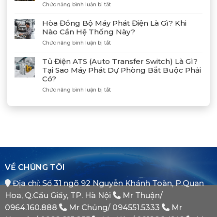
Cảng
ở
Chức năng bình luận bị tắt
Nối
Lạch
Hướng
Hợp
Huyện
Dẫn
Tác
Hòa Đồng Bộ Máy Phát Điện Là Gì? Khi
Xả
Cùng
Nào Cần Hệ Thống Này?
Gió
Tân
ở
Chức năng bình luận bị tắt
(Air)
Giám
Hòa
Máy
Đốc
Đồng
Phát
Mitsubishi
Tủ Điện ATS (Auto Transfer Switch) Là Gì?
Bộ
Điện
Heavy
Tại Sao Máy Phát Dự Phòng Bắt Buộc Phải
Máy
Bị
Industries
Có?
Phát
E
–
Điện
Dầu
ở
Chức năng bình luận bị tắt
Khẳng
Là
Chuẩn
Tủ
Định
Gì?
Xác
Điện
Vị
Khi
ATS
Thế
Nào
(Auto
Đối
Cần
Transfer
Tác
Hệ
Switch)
Chiến
Thống
Là
Lược
Này?
Gì?
Của
Tại
Bình
VỀ CHÚNG TÔI
Sao
Minh
Máy
Địa chỉ: Số 31 ngõ 92 Nguyễn Khánh Toàn, P.Quan
Phát
Dự
Hoa, Q.Cầu Giấy, TP. Hà Nội
Mr Thuận/
Phòng
Bắt
0964.160.888
Mr Chủng/
094551.5333
Mr
Buộc