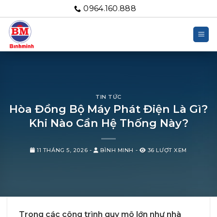
Bỏ
0964.160.888
qua
nội
dung
TIN TỨC
Hòa Đồng Bộ Máy Phát Điện Là Gì?
Khi Nào Cần Hệ Thống Này?
11 THÁNG 5, 2026
-
BÌNH MINH
-
36 LƯỢT XEM
Trong các công trình quy mô lớn như nhà