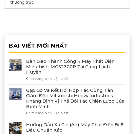
thường trực
.
BÀI VIẾT MỚI NHẤT
Bàn Giao Thành Công 4 Máy Phát Điện
Mitsubishi MGS2300R Tại Cảng Lạch
Huyện
ở
Chức năng bình luận bị tắt
Bàn
Giao
Gặp Gỡ Và Kết Nối Hợp Tác Cùng Tân
Thành
Giám Đốc Mitsubishi Heavy Industries –
Công
Khẳng Định Vị Thế Đối Tác Chiến Lược Của
4
Bình Minh
Máy
Phát
ở
Chức năng bình luận bị tắt
Điện
Gặp
Mitsubishi
Gỡ
Hướng Dẫn Xả Gió (Air) Máy Phát Điện Bị E
MGS2300R
Và
Dầu Chuẩn Xác
Tại
Kết