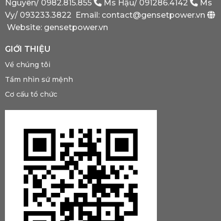
Nguyên/
0982.815.855
Ms Hậu/
091286.4142
Ms
Phải
Có?
Vy/
093233.3822
Email: contact@gensetpower.vn
Website: gensetpower.vn
GIỚI THIỆU
Về chúng tôi
Tầm nhìn sứ mệnh
Cơ cấu tổ chức