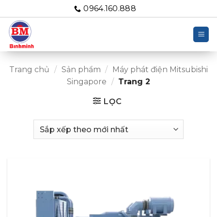
Bỏ
0964.160.888
qua
nội
dung
Trang chủ
/
Sản phẩm
/
Máy phát điện Mitsubishi
Singapore
/
Trang 2
LỌC