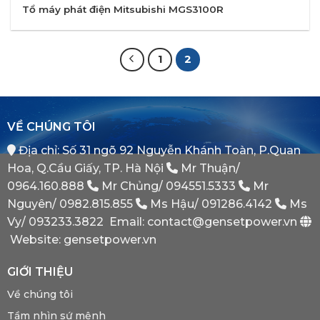
Tổ máy phát điện Mitsubishi MGS3100R
1
2
VỀ CHÚNG TÔI
Địa chỉ: Số 31 ngõ 92 Nguyễn Khánh Toàn, P.Quan
Hoa, Q.Cầu Giấy, TP. Hà Nội
Mr Thuận/
0964.160.888
Mr Chủng/
094551.5333
Mr
Nguyên/
0982.815.855
Ms Hậu/
091286.4142
Ms
Vy/
093233.3822
Email: contact@gensetpower.vn
Website: gensetpower.vn
GIỚI THIỆU
Về chúng tôi
Tầm nhìn sứ mệnh