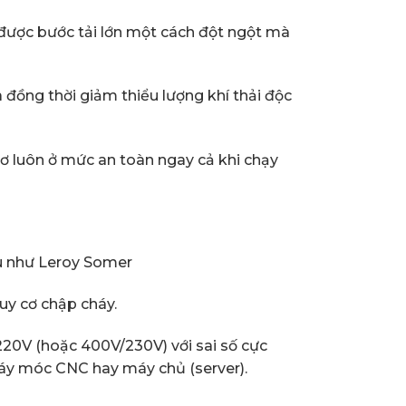
 được bước tải lớn một cách đột ngột mà
a đồng thời giảm thiểu lượng khí thải độc
ơ luôn ở mức an toàn ngay cả khi chạy
ầu như Leroy Somer
uy cơ chập cháy.
220V (hoặc 400V/230V) với sai số cực
 máy móc CNC hay máy chủ (server).