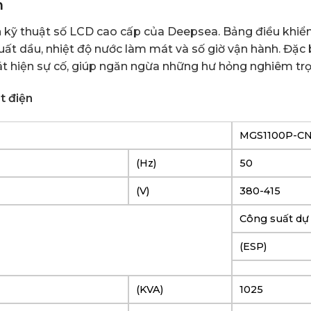
h
 kỹ thuật số LCD cao cấp của Deepsea. Bảng điều khiển 
suất dầu, nhiệt độ nước làm mát và số giờ vận hành. Đặc 
át hiện sự cố, giúp ngăn ngừa những hư hỏng nghiêm trọ
t điện
MGS1100P-C
(Hz)
50
(V)
380-415
Công suất d
(ESP)
(KVA)
1025