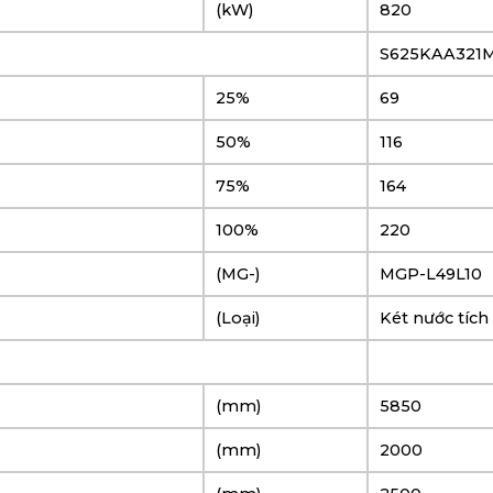
(kW)
820
S625KAA321
25%
69
50%
116
75%
164
100%
220
(MG-)
MGP-L49L10
(Loại)
Két nước tích
(mm)
5850
(mm)
2000