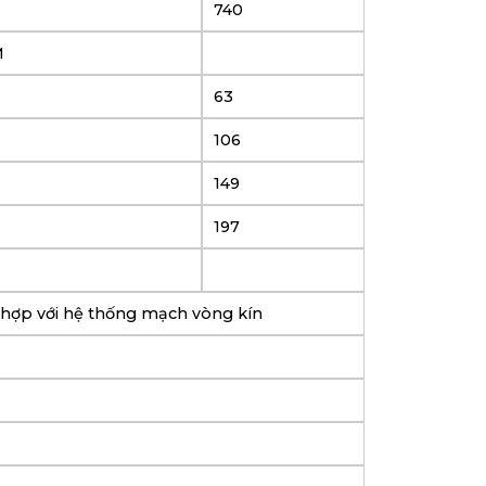
740
M
63
106
149
197
 hợp với hệ thống mạch vòng kín