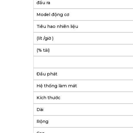
đầu ra
Model động cơ
Tiêu hao nhiên liệu
(lít /giờ )
(% tải)
Đầu phát
Hệ thống làm mát
Kích thước
Dài
Rộng