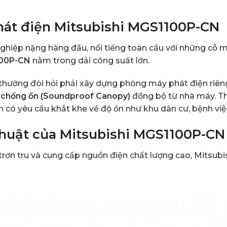
hát điện Mitsubishi MGS1100P-CN
nghiệp nặng hàng đầu, nổi tiếng toàn cầu với những cỗ m
100P-CN
nằm trong dải công suất lớn.
hường đòi hỏi phải xây dựng phòng máy phát điện riêng
 chống ồn (Soundproof Canopy)
đồng bộ từ nhà máy. Th
có yêu cầu khắt khe về độ ồn như khu dân cư, bệnh việ
 thuật của Mitsubishi MGS1100P-CN
trơn tru và cung cấp nguồn điện chất lượng cao, Mitsub