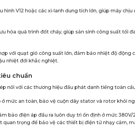
hình V12 hoặc các xi-lanh dung tích lớn, giúp máy chịu
ưu hóa quá trình đốt cháy, giúp sản sinh công suất tối đ
ợp với quạt gió công suất lớn, đảm bảo nhiệt độ động c
hậu nhiệt đới khắc nghiệt.
 tiêu chuẩn
p nối với các thương hiệu đầu phát danh tiếng toàn c
ộ ở mức an toàn, bảo vệ cuộn dây stator và rotor khỏi ng
m bảo điện áp đầu ra luôn duy trì ổn định ở mức 380V/
ệt quan trọng để bảo vệ các thiết bị điện tử nhạy cảm,