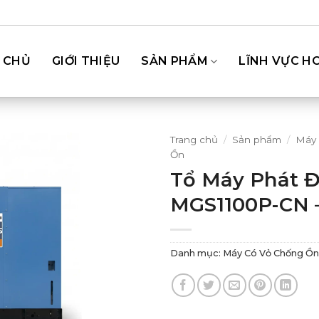
 CHỦ
GIỚI THIỆU
SẢN PHẨM
LĨNH VỰC H
Trang chủ
/
Sản phẩm
/
Máy 
Ồn
Tổ Máy Phát Đ
MGS1100P-CN –
Danh mục:
Máy Có Vỏ Chống Ồn