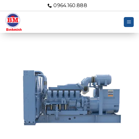
Bỏ
0964.160.888
qua
nội
dung