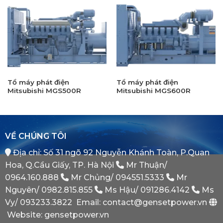
Tổ máy phát điện
Tổ máy phát điện
Mitsubishi MGS500R
Mitsubishi MGS600R
VỀ CHÚNG TÔI
Địa chỉ: Số 31 ngõ 92 Nguyễn Khánh Toàn, P.Quan
Hoa, Q.Cầu Giấy, TP. Hà Nội
Mr Thuận/
0964.160.888
Mr Chủng/
094551.5333
Mr
Nguyên/
0982.815.855
Ms Hậu/
091286.4142
Ms
Vy/
093233.3822
Email: contact@gensetpower.vn
Website: gensetpower.vn