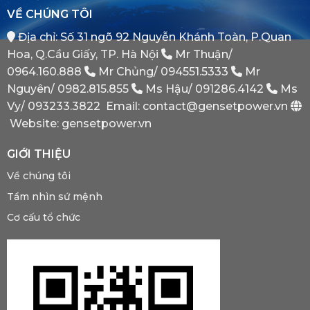
VỀ CHÚNG TÔI
Địa chỉ: Số 31 ngõ 92 Nguyễn Khánh Toàn, P.Quan
Hoa, Q.Cầu Giấy, TP. Hà Nội
Mr Thuận/
0964.160.888
Mr Chủng/
094551.5333
Mr
Nguyên/
0982.815.855
Ms Hậu/
091286.4142
Ms
Vy/
093233.3822
Email: contact@gensetpower.vn
Website: gensetpower.vn
GIỚI THIỆU
Về chúng tôi
Tầm nhìn sứ mệnh
Cơ cấu tổ chức