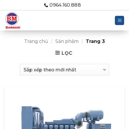
Bỏ
0964.160.888
qua
nội
dung
Trang chủ
/
Sản phẩm
/
Trang 3
LỌC