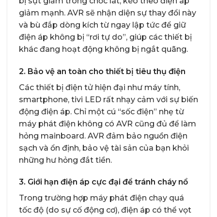
bị sụt giảm trong chốc lát, kéo theo điện áp
giảm mạnh. AVR sẽ nhận diện sự thay đổi này
và bù đắp dòng kích từ ngay lập tức để giữ
điện áp không bị “rơi tự do”, giúp các thiết bị
khác đang hoạt động không bị ngắt quãng.
2. Bảo vệ an toàn cho thiết bị tiêu thụ điện
Các thiết bị điện tử hiện đại như máy tính,
smartphone, tivi LED rất nhạy cảm với sự biến
động điện áp. Chỉ một cú “sốc điện” nhẹ từ
máy phát điện không có AVR cũng đủ để làm
hỏng mainboard. AVR đảm bảo nguồn điện
sạch và ổn định, bảo vệ tài sản của bạn khỏi
những hư hỏng đắt tiền.
3. Giới hạn điện áp cực đại để tránh cháy nổ
Trong trường hợp máy phát điện chạy quá
tốc độ (do sự cố động cơ), điện áp có thể vọt