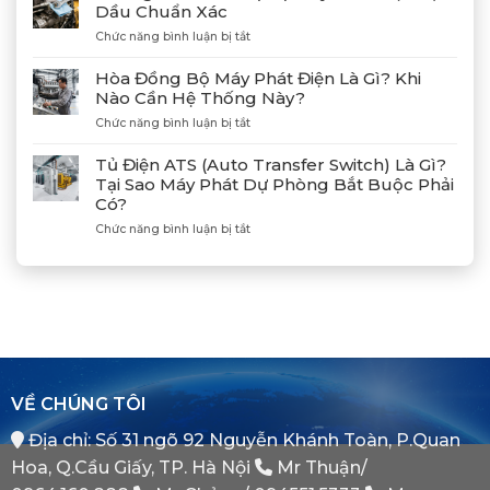
Và
Dầu Chuẩn Xác
Tại
Kết
Cảng
ở
Chức năng bình luận bị tắt
Nối
Lạch
Hướng
Hợp
Huyện
Dẫn
Tác
Hòa Đồng Bộ Máy Phát Điện Là Gì? Khi
Xả
Cùng
Nào Cần Hệ Thống Này?
Gió
Tân
ở
Chức năng bình luận bị tắt
(Air)
Giám
Hòa
Máy
Đốc
Đồng
Phát
Mitsubishi
Tủ Điện ATS (Auto Transfer Switch) Là Gì?
Bộ
Điện
Heavy
Tại Sao Máy Phát Dự Phòng Bắt Buộc Phải
Máy
Bị
Industries
Có?
Phát
E
–
Điện
Dầu
ở
Chức năng bình luận bị tắt
Khẳng
Là
Chuẩn
Tủ
Định
Gì?
Xác
Điện
Vị
Khi
ATS
Thế
Nào
(Auto
Đối
Cần
Transfer
Tác
Hệ
Switch)
Chiến
Thống
Là
Lược
Này?
Gì?
Của
Tại
Bình
VỀ CHÚNG TÔI
Sao
Minh
Máy
Địa chỉ: Số 31 ngõ 92 Nguyễn Khánh Toàn, P.Quan
Phát
Dự
Hoa, Q.Cầu Giấy, TP. Hà Nội
Mr Thuận/
Phòng