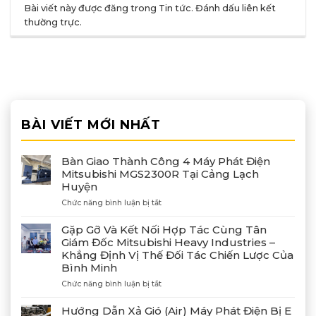
Bài viết này được đăng trong
Tin tức
. Đánh dấu
liên kết
thường trực
.
BÀI VIẾT MỚI NHẤT
Bàn Giao Thành Công 4 Máy Phát Điện
Mitsubishi MGS2300R Tại Cảng Lạch
Huyện
ở
Chức năng bình luận bị tắt
Bàn
Giao
Gặp Gỡ Và Kết Nối Hợp Tác Cùng Tân
Thành
Giám Đốc Mitsubishi Heavy Industries –
Công
Khẳng Định Vị Thế Đối Tác Chiến Lược Của
4
Bình Minh
Máy
Phát
ở
Chức năng bình luận bị tắt
Điện
Gặp
Mitsubishi
Gỡ
Hướng Dẫn Xả Gió (Air) Máy Phát Điện Bị E
MGS2300R