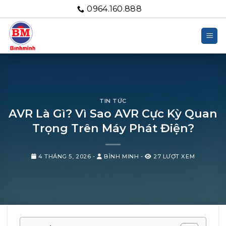
Bỏ
0964.160.888
qua
nội
dung
TIN TỨC
AVR Là Gì? Vì Sao AVR Cực Kỳ Quan
Trọng Trên Máy Phát Điện?
4 THÁNG 5, 2026
-
BÌNH MINH
-
27 LƯỢT XEM