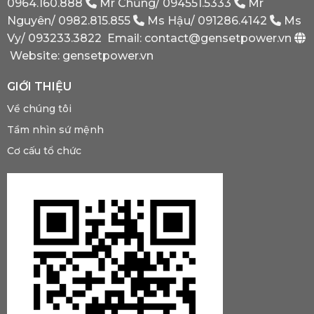
Bắt
0964.160.888
Mr Chủng/
094551.5333
Mr
Buộc
Nguyên/
0982.815.855
Ms Hậu/
091286.4142
Ms
Phải
Có?
Vy/
093233.3822
Email: contact@gensetpower.vn
Website: gensetpower.vn
GIỚI THIỆU
Về chúng tôi
Tầm nhìn sứ mệnh
Cơ cấu tổ chức