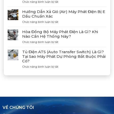
Phát
ở
Chức năng bình luận bị tắt
Điện
Gặp
Mitsubishi
Gỡ
Hướng Dẫn Xả Gió (Air) Máy Phát Điện Bị E
MGS2300R
Và
Dầu Chuẩn Xác
Tại
Kết
Cảng
ở
Chức năng bình luận bị tắt
Nối
Lạch
Hướng
Hợp
Huyện
Dẫn
Tác
Hòa Đồng Bộ Máy Phát Điện Là Gì? Khi
Xả
Cùng
Nào Cần Hệ Thống Này?
Gió
Tân
ở
Chức năng bình luận bị tắt
(Air)
Giám
Hòa
Máy
Đốc
Đồng
Phát
Mitsubishi
Tủ Điện ATS (Auto Transfer Switch) Là Gì?
Bộ
Điện
Heavy
Tại Sao Máy Phát Dự Phòng Bắt Buộc Phải
Máy
Bị
Industries
Có?
Phát
E
–
Điện
Dầu
ở
Chức năng bình luận bị tắt
Khẳng
Là
Chuẩn
Tủ
Định
Gì?
Xác
Điện
Vị
Khi
ATS
Thế
Nào
(Auto
Đối
Cần
Transfer
Tác
Hệ
Switch)
Chiến
Thống
Là
Lược
Này?
Gì?
Của
Tại
Bình
VỀ CHÚNG TÔI
Sao
Minh
Máy