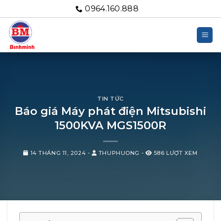
Bỏ
0964.160.888
qua
nội
dung
TIN TỨC
Báo giá Máy phát điện Mitsubishi
1500KVA MGS1500R
14 THÁNG 11, 2024
-
THUPHUONG
-
586 LƯỢT XEM