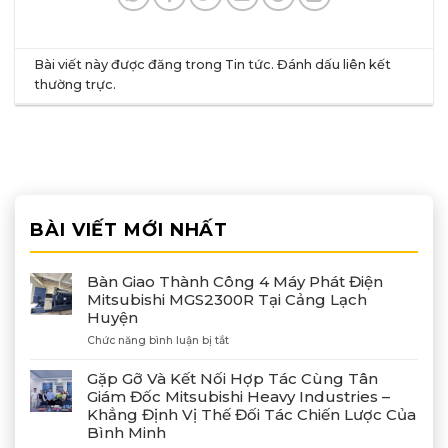
Bài viết này được đăng trong
Tin tức
. Đánh dấu
liên kết
thường trực
.
BÀI VIẾT MỚI NHẤT
Bàn Giao Thành Công 4 Máy Phát Điện
Mitsubishi MGS2300R Tại Cảng Lạch
Huyện
ở
Chức năng bình luận bị tắt
Bàn
Giao
Gặp Gỡ Và Kết Nối Hợp Tác Cùng Tân
Thành
Giám Đốc Mitsubishi Heavy Industries –
Công
Khẳng Định Vị Thế Đối Tác Chiến Lược Của
4
Bình Minh
Máy