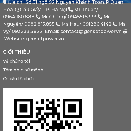
Địa chỉ: Số 31 ngõ 92 Nguyễn Khánh Toàn, P.Quan
Phát
Dự
Hoa, Q.Cầu Giấy, TP. Hà Nội
Mr Thuận/
Phòng
Bắt
0964.160.888
Mr Chủng/
094551.5333
Mr
Buộc
Nguyên/
0982.815.855
Ms Hậu/
091286.4142
Ms
Phải
Có?
Vy/
093233.3822
Email: contact@gensetpower.vn
Website: gensetpower.vn
GIỚI THIỆU
Về chúng tôi
Tầm nhìn sứ mệnh
Cơ cấu tổ chức