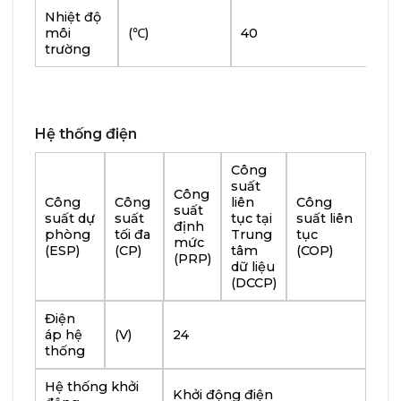
trường
Nhiệt độ
môi
(℃)
40
trường
Hệ thống điện
Công
suất
Công
Công
Công
liên
Công
suất
suất dự
suất
tục tại
suất liên
định
phòng
tối đa
Trung
tục
mức
(ESP)
(CP)
tâm
(COP)
(PRP)
dữ liệu
(DCCP)
Điện
áp hệ
(V)
24
thống
Hệ thống khởi
Khởi động điện