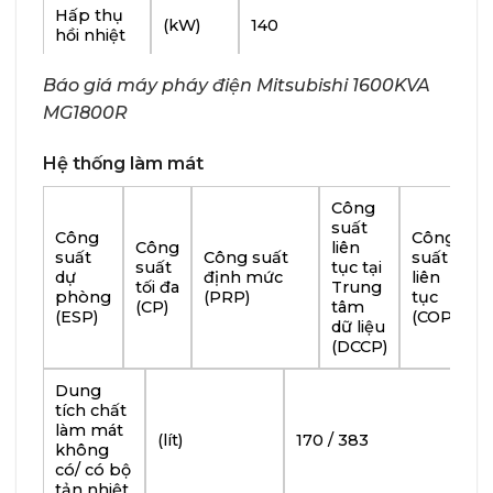
Hấp thụ
(kW)
140
hồi nhiệt
Số xy lanh
16
Báo giá máy pháy điện Mitsubishi 1600KVA
MG1800R
Đường
kính/hành
(mm)
170 / 180
Hệ thống làm mát
trình
piston
Công
Tổng
suất
Công
Công
dung tích
(lít)
65.37
Công
liên
suất
Công suất
suất
xy lanh
suất
tục tại
dự
định mức
liên
tối đa
Trung
phòng
(PRP)
tục
(CP)
tâm
Tỷ số nén
14.0:1
(ESP)
(COP)
dữ liệu
(DCCP)
Tốc độ
(m/giây)
9.0
Piston
Dung
tích chất
Độ ồn
làm mát
cách 1m
(lít)
170 / 383
không
(Không
(dB(A))
111
có/ có bộ
bao gồm
tản nhiệt