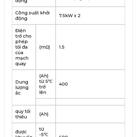
động
Công suất khởi
7.5kW x 2
động
Điện
trở cho
phép
tối đa
(mΩ)
1.5
của
mạch
quay
(Ah)
từ 5℃
Dung
400
trở
lượng
lên
ắc
quy tối
(Ah)
thiểu
từ
được
-5℃