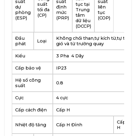
suất
suất
suất
suất
tục tại
dự
định
liên
tối đa
Trung
phòng
mức
tục
(CP)
tâm
(ESP)
(PRP)
(COP)
dữ liệu
(DCCP)
Đầu
Không chổi than,tự kích từ,tự thôn
Loại
phát
gió và từ trường quay
Kiểu
3 Pha 4 Dây
Cấp bảo vệ
IP23
Hệ số công
0.8
suất
Cực
4 cực
Cấp cách điện
Cấp H
Cấp
C
Nhiệt độ tăng
Cấp H Đỉnh
H
F