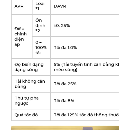
Loại
AVR
DAVR
*1
Ổn
định
±0. 25%
Điều
*2
chỉnh
điện
0 –
áp
100%
Tối đa 1.0%
tải
Độ biến dạng
5% (Tải tuyến tính cân bằng không
dạng sóng
méo sóng)
Tải không cân
Tối đa 25%
bằng
Thứ tự pha
Tối đa 8%
ngược
Quá tốc độ
Tối đa 125% tốc độ thông thường