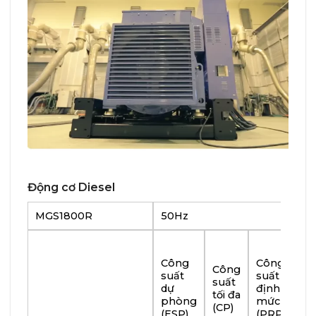
Động cơ Diesel
MGS1800R
50Hz
Cô
su
Công
Công
Công
liê
suất
suất
suất
tục
dự
định
tối đa
Tr
phòng
mức
(CP)
tâ
(ESP)
(PRP)