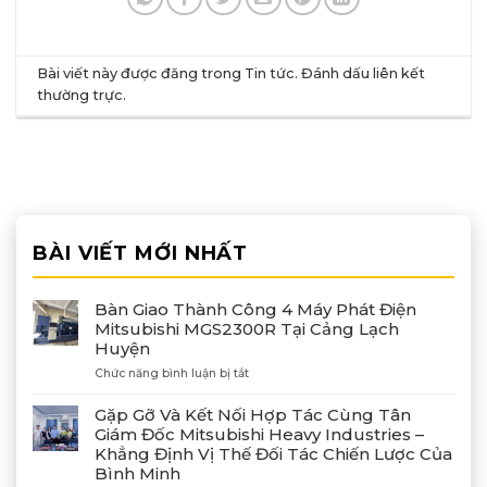
Bài viết này được đăng trong
Tin tức
. Đánh dấu
liên kết
thường trực
.
BÀI VIẾT MỚI NHẤT
Bàn Giao Thành Công 4 Máy Phát Điện
Mitsubishi MGS2300R Tại Cảng Lạch
Huyện
ở
Chức năng bình luận bị tắt
Bàn
Giao
Gặp Gỡ Và Kết Nối Hợp Tác Cùng Tân
Thành
Giám Đốc Mitsubishi Heavy Industries –
Công
Khẳng Định Vị Thế Đối Tác Chiến Lược Của
4
Bình Minh
Máy