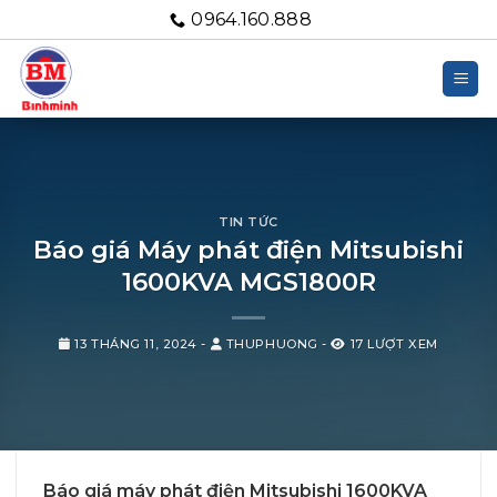
Bỏ
0964.160.888
qua
nội
dung
TIN TỨC
Báo giá Máy phát điện Mitsubishi
1600KVA MGS1800R
13 THÁNG 11, 2024
-
THUPHUONG
-
17 LƯỢT XEM
Báo giá máy phát điện Mitsubishi 1600KVA