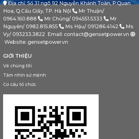
Địa chỉ: Số 31 ngõ 92 Nguyễn Khánh Toàn, P.Quan
Phát
Dự
Hoa, Q.Cầu Giấy, TP. Hà Nội
Mr Thuận/
Phòng
Bắt
0964.160.888
Mr Chủng/
094551.5333
Mr
Buộc
Nguyên/
0982.815.855
Ms Hậu/
091286.4142
Ms
Phải
Có?
Vy/
093233.3822
Email: contact@gensetpower.vn
Website: gensetpower.vn
GIỚI THIỆU
Về chúng tôi
Tầm nhìn sứ mệnh
Cơ cấu tổ chức