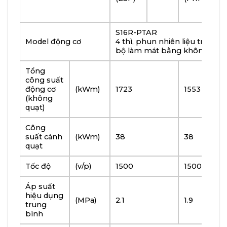
dữ 
(D
S16R-PTAR
Model động cơ
4 thì, phun nhiên liệu trực tiế
bộ làm mát bằng không
Tổng
công suất
động cơ
(kWm)
1723
1553
(không
quạt)
Công
suất cánh
(kWm)
38
38
quạt
Tốc độ
(v/p)
1500
1500
Áp suất
hiệu dụng
(MPa)
2.1
1.9
trung
bình