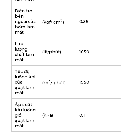
hút, xả &
quạt)
Điện trở
bên
Điều tốc
Loại
Điện tử
2
ngoài của
0.35
(kgf/ cm
)
bơm làm
Điều chỉnh tần số
Cấp G3
mát
Tải trọng
Lưu
tức thời
(%)
lượng
(lít/phút)
1650
G3
chất làm
mát
Dải tần số ở trạng
±0.25%
thái ổn định
Tốc độ
luồng khí
Nhiệt thải
3
của
1950
(m
/ phút)
ra chất
(kW)
1062
951
quạt làm
làm mát
mát
Nhiệt thải
Áp suất
(kW)
1304
1186
ra bộ xả
lưu lượng
gió
(kPa)
0.1
quạt làm
Nhiệt thải
mát
từ động
(kW)
128
115P
cơ ra môi