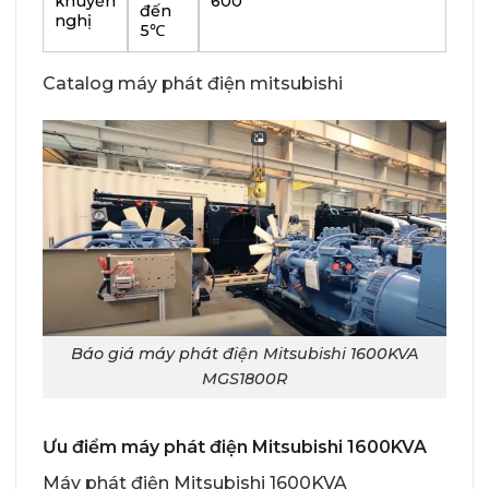
khuyến
600
đến
nghị
5℃
Catalog máy phát điện mitsubishi
Báo giá máy phát điện Mitsubishi 1600KVA
MGS1800R
Ưu điểm máy phát điện Mitsubishi 1600KVA
Máy phát điện Mitsubishi 1600KVA