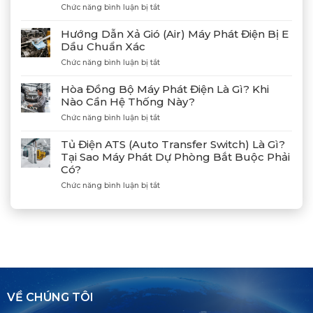
Phát
ở
Chức năng bình luận bị tắt
Điện
Gặp
Mitsubishi
Gỡ
Hướng Dẫn Xả Gió (Air) Máy Phát Điện Bị E
MGS2300R
Và
Dầu Chuẩn Xác
Tại
Kết
Cảng
ở
Chức năng bình luận bị tắt
Nối
Lạch
Hướng
Hợp
Huyện
Dẫn
Tác
Hòa Đồng Bộ Máy Phát Điện Là Gì? Khi
Xả
Cùng
Nào Cần Hệ Thống Này?
Gió
Tân
ở
Chức năng bình luận bị tắt
(Air)
Giám
Hòa
Máy
Đốc
Đồng
Phát
Mitsubishi
Tủ Điện ATS (Auto Transfer Switch) Là Gì?
Bộ
Điện
Heavy
Tại Sao Máy Phát Dự Phòng Bắt Buộc Phải
Máy
Bị
Industries
Có?
Phát
E
–
Điện
Dầu
ở
Chức năng bình luận bị tắt
Khẳng
Là
Chuẩn
Tủ
Định
Gì?
Xác
Điện
Vị
Khi
ATS
Thế
Nào
(Auto
Đối
Cần
Transfer
Tác
Hệ
Switch)
Chiến
Thống
Là
Lược
Này?
Gì?
Của
Tại
Bình
VỀ CHÚNG TÔI
Sao
Minh
Máy