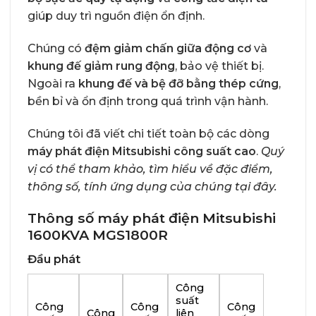
giúp duy trì nguồn điện ổn định.
Chúng có
đệm giảm chấn giữa động cơ
và
khung đế giảm rung động
, bảo vệ thiết bị.
Ngoài ra
khung đế và bệ đỡ bằng thép cứng
,
bền bỉ và ổn định trong quá trình vận hành.
Chúng tôi đã viết chi tiết toàn bộ các dòng
máy phát điện Mitsubishi công suất cao
.
Quý
vị có thể tham khảo, tìm hiểu về đặc điểm,
thông số, tính ứng dụng của chúng
tại đây
.
Thông số máy phát điện Mitsubishi
1600KVA MGS1800R
Đầu phát
Công
suất
Công
Công
Công
Công
liên