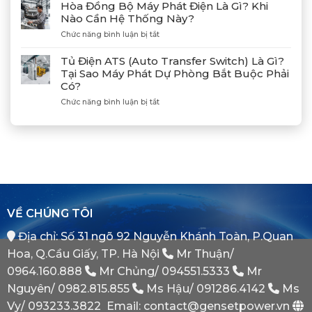
Dẫn
Tác
Hòa Đồng Bộ Máy Phát Điện Là Gì? Khi
Xả
Cùng
Nào Cần Hệ Thống Này?
Gió
Tân
ở
Chức năng bình luận bị tắt
(Air)
Giám
Hòa
Máy
Đốc
Đồng
Phát
Mitsubishi
Tủ Điện ATS (Auto Transfer Switch) Là Gì?
Bộ
Điện
Heavy
Tại Sao Máy Phát Dự Phòng Bắt Buộc Phải
Máy
Bị
Industries
Có?
Phát
E
–
Điện
Dầu
ở
Chức năng bình luận bị tắt
Khẳng
Là
Chuẩn
Tủ
Định
Gì?
Xác
Điện
Vị
Khi
ATS
Thế
Nào
(Auto
Đối
Cần
Transfer
Tác
Hệ
Switch)
Chiến
Thống
Là
Lược
Này?
Gì?
Của
Tại
Bình
VỀ CHÚNG TÔI
Sao
Minh
Máy
Địa chỉ: Số 31 ngõ 92 Nguyễn Khánh Toàn, P.Quan
Phát
Dự
Hoa, Q.Cầu Giấy, TP. Hà Nội
Mr Thuận/
Phòng
Bắt
0964.160.888
Mr Chủng/
094551.5333
Mr
Buộc
Nguyên/
0982.815.855
Ms Hậu/
091286.4142
Ms
Phải
Có?
Vy/
093233.3822
Email: contact@gensetpower.vn