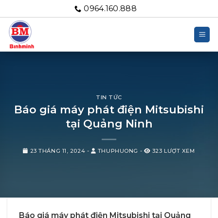
Bỏ
0964.160.888
qua
nội
dung
TIN TỨC
Báo giá máy phát điện Mitsubishi
tại Quảng Ninh
23 THÁNG 11, 2024
-
THUPHUONG
-
323 LƯỢT XEM
Báo giá máy phát điện Mitsubishi tại Quảng