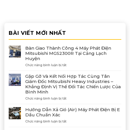
BÀI VIẾT MỚI NHẤT
Bàn Giao Thành Công 4 Máy Phát Điện
Mitsubishi MGS2300R Tại Cảng Lạch
Huyện
ở
Chức năng bình luận bị tắt
Bàn
Giao
Gặp Gỡ Và Kết Nối Hợp Tác Cùng Tân
Thành
Giám Đốc Mitsubishi Heavy Industries –
Công
Khẳng Định Vị Thế Đối Tác Chiến Lược Của
4
Bình Minh
Máy
Phát
ở
Chức năng bình luận bị tắt
Điện
Gặp
Mitsubishi
Gỡ
Hướng Dẫn Xả Gió (Air) Máy Phát Điện Bị E
MGS2300R
Và
Dầu Chuẩn Xác
Tại
Kết
Cảng
ở
Chức năng bình luận bị tắt
Nối
Lạch
Hướng
Hợp
Huyện