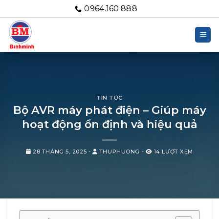
Bỏ
0964.160.888
qua
nội
dung
TIN TỨC
Bộ AVR máy phát điện – Giúp máy
hoạt động ổn định và hiệu quả
28 THÁNG 5, 2025
-
THUPHUONG
-
14 LƯỢT XEM