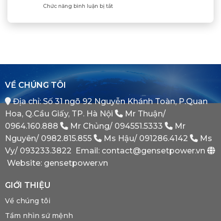
Điện
Dầu
ở
Chức năng bình luận bị tắt
Khẳng
Là
Chuẩn
Tủ
Định
Gì?
Xác
Điện
Vị
Khi
ATS
Thế
Nào
(Auto
Đối
Cần
Transfer
Tác
Hệ
Switch)
Chiến
Thống
Là
Lược
Này?
Gì?
Của
Tại
Bình
VỀ CHÚNG TÔI
Sao
Minh
Máy
Địa chỉ: Số 31 ngõ 92 Nguyễn Khánh Toàn, P.Quan
Phát
Dự
Hoa, Q.Cầu Giấy, TP. Hà Nội
Mr Thuận/
Phòng
Bắt
0964.160.888
Mr Chủng/
094551.5333
Mr
Buộc
Nguyên/
0982.815.855
Ms Hậu/
091286.4142
Ms
Phải
Có?
Vy/
093233.3822
Email: contact@gensetpower.vn
Website: gensetpower.vn
GIỚI THIỆU
Về chúng tôi
Tầm nhìn sứ mệnh