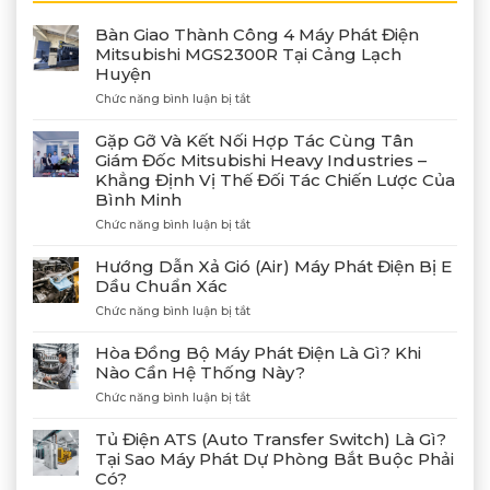
Bàn Giao Thành Công 4 Máy Phát Điện
Mitsubishi MGS2300R Tại Cảng Lạch
Huyện
ở
Chức năng bình luận bị tắt
Bàn
Giao
Gặp Gỡ Và Kết Nối Hợp Tác Cùng Tân
Thành
Giám Đốc Mitsubishi Heavy Industries –
Công
Khẳng Định Vị Thế Đối Tác Chiến Lược Của
4
Bình Minh
Máy
Phát
ở
Chức năng bình luận bị tắt
Điện
Gặp
Mitsubishi
Gỡ
Hướng Dẫn Xả Gió (Air) Máy Phát Điện Bị E
MGS2300R
Và
Dầu Chuẩn Xác
Tại
Kết
Cảng
ở
Chức năng bình luận bị tắt
Nối
Lạch
Hướng
Hợp
Huyện
Dẫn
Tác
Hòa Đồng Bộ Máy Phát Điện Là Gì? Khi
Xả
Cùng
Nào Cần Hệ Thống Này?
Gió
Tân
ở
Chức năng bình luận bị tắt
(Air)
Giám
Hòa
Máy
Đốc
Đồng
Phát
Mitsubishi
Tủ Điện ATS (Auto Transfer Switch) Là Gì?
Bộ
Điện
Heavy
Tại Sao Máy Phát Dự Phòng Bắt Buộc Phải
Máy
Bị
Industries
Có?
Phát
E
–