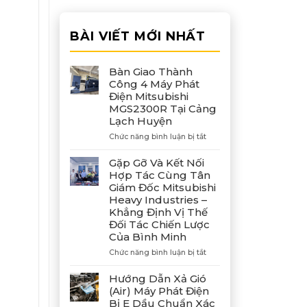
BÀI VIẾT MỚI NHẤT
Bàn Giao Thành
Công 4 Máy Phát
Điện Mitsubishi
MGS2300R Tại Cảng
Lạch Huyện
ở
Chức năng bình luận bị tắt
Bàn
Giao
Gặp Gỡ Và Kết Nối
Thành
Hợp Tác Cùng Tân
Công
Giám Đốc Mitsubishi
4
Heavy Industries –
Máy
Khẳng Định Vị Thế
Phát
Đối Tác Chiến Lược
Điện
Của Bình Minh
Mitsubishi
MGS2300R
ở
Chức năng bình luận bị tắt
Tại
Gặp
Cảng
Gỡ
Hướng Dẫn Xả Gió
Lạch
Và
(Air) Máy Phát Điện
Huyện
Kết
Bị E Dầu Chuẩn Xác
Nối