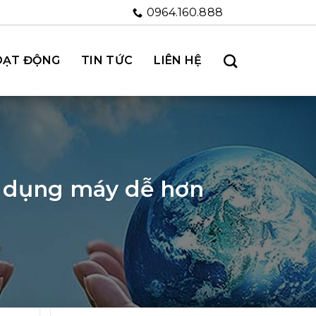
0964.160.888
OẠT ĐỘNG
TIN TỨC
LIÊN HỆ
ử dụng máy dễ hơn