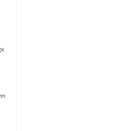
ột
trì