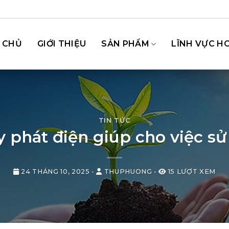
 CHỦ
GIỚI THIỆU
SẢN PHẨM
LĨNH VỰC H
TIN TỨC
y phát điện giúp cho việc s
24 THÁNG 10, 2025
-
THUPHUONG
-
15 LƯỢT XEM