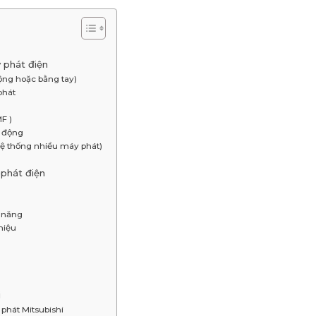
 phát điện
ộng hoặc bằng tay)
phát
F )
t động
hệ thống nhiều máy phát)
 phát điện
 năng
hiệu
i
 phát Mitsubishi