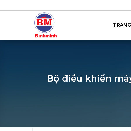
Bỏ
qua
nội
TRANG
dung
Bộ điều khiển má