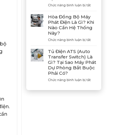
Hợp
ở
Chức năng bình luận bị tắt
Tác
Hướng
Cùng
Dẫn
Hòa Đồng Bộ Máy
Tân
Xả
Phát Điện Là Gì? Khi
Giám
Gió
Nào Cần Hệ Thống
Đốc
(Air)
Này?
Mitsubishi
Máy
Heavy
Phát
ở
Chức năng bình luận bị tắt
 bộ
Industries
Điện
Hòa
–
Bị
Đồng
g
Tủ Điện ATS (Auto
Khẳng
E
Bộ
Transfer Switch) Là
Định
Dầu
Máy
Gì? Tại Sao Máy Phát
Vị
Chuẩn
Phát
Dự Phòng Bắt Buộc
Thế
Xác
Điện
Phải Có?
Đối
Là
Tác
Gì?
ở
Chức năng bình luận bị tắt
Chiến
Khi
Tủ
Lược
Nào
Điện
Của
Cần
ATS
Bình
Hệ
ện
(Auto
Minh
Thống
Transfer
điện.
Này?
Switch)
cần
Là
Gì?
Tại
Sao
Máy