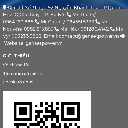
Máy
Địa chỉ: Số 31 ngõ 92 Nguyễn Khánh Toàn, P.Quan
Phát
Dự
Hoa, Q.Cầu Giấy, TP. Hà Nội
Mr Thuận/
Phòng
Bắt
0964.160.888
Mr Chủng/
094551.5333
Mr
Buộc
Nguyên/
0982.815.855
Ms Hậu/
091286.4142
Ms
Phải
Có?
Vy/
093233.3822
Email: contact@gensetpower.vn
Website: gensetpower.vn
GIỚI THIỆU
Về chúng tôi
Tầm nhìn sứ mệnh
Cơ cấu tổ chức