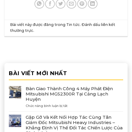
Bài viết này được đăng trong
Tin tức
. Đánh dấu
liên kết
thường trực
.
BÀI VIẾT MỚI NHẤT
Bàn Giao Thành Công 4 Máy Phát Điện
Mitsubishi MGS2300R Tại Cảng Lạch
Huyện
ở
Chức năng bình luận bị tắt
Bàn
Giao
Gặp Gỡ Và Kết Nối Hợp Tác Cùng Tân
Thành
Giám Đốc Mitsubishi Heavy Industries –
Công
Khẳng Định Vị Thế Đối Tác Chiến Lược Của
4