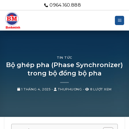
Bỏ
0964.160.888
qua
nội
dung
TIN TỨC
Bộ ghép pha (Phase Synchronizer)
trong bộ đồng bộ pha
1 THÁNG 4, 2025
-
THUPHUONG
-
8 LƯỢT XEM