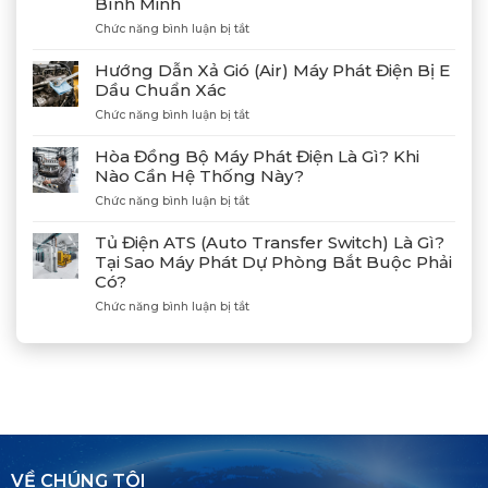
Bình Minh
Máy
Phát
ở
Chức năng bình luận bị tắt
Điện
Gặp
Mitsubishi
Gỡ
Hướng Dẫn Xả Gió (Air) Máy Phát Điện Bị E
MGS2300R
Và
Dầu Chuẩn Xác
Tại
Kết
Cảng
ở
Chức năng bình luận bị tắt
Nối
Lạch
Hướng
Hợp
Huyện
Dẫn
Tác
Hòa Đồng Bộ Máy Phát Điện Là Gì? Khi
Xả
Cùng
Nào Cần Hệ Thống Này?
Gió
Tân
ở
Chức năng bình luận bị tắt
(Air)
Giám
Hòa
Máy
Đốc
Đồng
Phát
Mitsubishi
Tủ Điện ATS (Auto Transfer Switch) Là Gì?
Bộ
Điện
Heavy
Tại Sao Máy Phát Dự Phòng Bắt Buộc Phải
Máy
Bị
Industries
Có?
Phát
E
–
Điện
Dầu
ở
Chức năng bình luận bị tắt
Khẳng
Là
Chuẩn
Tủ
Định
Gì?
Xác
Điện
Vị
Khi
ATS
Thế
Nào
(Auto
Đối
Cần
Transfer
Tác
Hệ
Switch)
Chiến
Thống
Là
Lược
Này?
Gì?
Của
Tại
Bình
VỀ CHÚNG TÔI
Sao
Minh