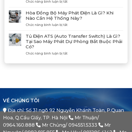
Cảng
ở
Chức năng bình luận bị tắt
Nối
Lạch
Hướng
Hợp
Huyện
Dẫn
Tác
Hòa Đồng Bộ Máy Phát Điện Là Gì? Khi
Xả
Cùng
Nào Cần Hệ Thống Này?
Gió
Tân
ở
Chức năng bình luận bị tắt
(Air)
Giám
Hòa
Máy
Đốc
Đồng
Phát
Mitsubishi
Tủ Điện ATS (Auto Transfer Switch) Là Gì?
Bộ
Điện
Heavy
Tại Sao Máy Phát Dự Phòng Bắt Buộc Phải
Máy
Bị
Industries
Có?
Phát
E
–
Điện
Dầu
ở
Chức năng bình luận bị tắt
Khẳng
Là
Chuẩn
Tủ
Định
Gì?
Xác
Điện
Vị
Khi
ATS
Thế
Nào
(Auto
Đối
Cần
Transfer
Tác
Hệ
Switch)
Chiến
Thống
Là
Lược
Này?
Gì?
Của
Tại
Bình
VỀ CHÚNG TÔI
Sao
Minh
Máy
Địa chỉ: Số 31 ngõ 92 Nguyễn Khánh Toàn, P.Quan
Phát
Dự
Hoa, Q.Cầu Giấy, TP. Hà Nội
Mr Thuận/
Phòng
Bắt
0964.160.888
Mr Chủng/
094551.5333
Mr
Buộc