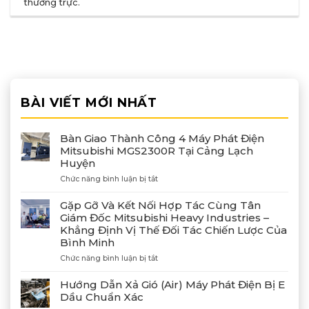
thường trực
.
BÀI VIẾT MỚI NHẤT
Bàn Giao Thành Công 4 Máy Phát Điện
Mitsubishi MGS2300R Tại Cảng Lạch
Huyện
ở
Chức năng bình luận bị tắt
Bàn
Giao
Gặp Gỡ Và Kết Nối Hợp Tác Cùng Tân
Thành
Giám Đốc Mitsubishi Heavy Industries –
Công
Khẳng Định Vị Thế Đối Tác Chiến Lược Của
4
Bình Minh
Máy
Phát
ở
Chức năng bình luận bị tắt
Điện
Gặp
Mitsubishi
Gỡ
Hướng Dẫn Xả Gió (Air) Máy Phát Điện Bị E
MGS2300R
Và
Dầu Chuẩn Xác
Tại
Kết