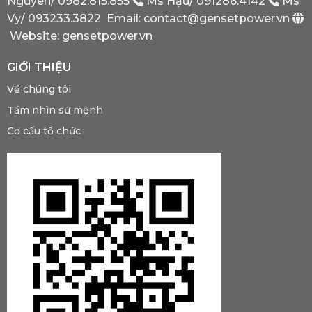
Nguyên/
0982.815.855
Ms Hậu/
091286.4142
Ms
Phải
Có?
Vy/
093233.3822
Email: contact@gensetpower.vn
Website: gensetpower.vn
GIỚI THIỆU
Về chúng tôi
Tầm nhìn sứ mệnh
Cơ cấu tổ chức