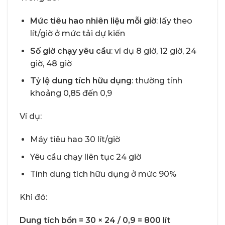
M
ứ
c ti
ê
u hao nhi
ê
n li
ệ
u m
ỗ
i gi
ờ
: lấy theo
lít/giờ ở mức tải dự kiến
S
ố
gi
ờ
ch
ạ
y y
ê
u c
ầ
u
: ví dụ 8 giờ, 12 giờ, 24
giờ, 48 giờ
T
ỷ
l
ệ
dung t
í
ch h
ữ
u d
ụ
ng
: thường tính
khoảng 0,85 đến 0,9
Ví dụ:
Máy tiêu hao 30 lít/giờ
Yêu cầu chạy liên tục 24 giờ
Tính dung tích hữu dụng ở mức 90%
Khi đó:
Dung tích bồn = 30 × 24 / 0,9 = 800 lít