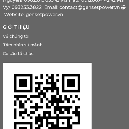
Nguyên/
0982.815.855
Ms Hậu/
091286.4142
Ms
Phải
Có?
Vy/
093233.3822
Email: contact@gensetpower.vn
Website: gensetpower.vn
GIỚI THIỆU
Về chúng tôi
Tầm nhìn sứ mệnh
Cơ cấu tổ chức