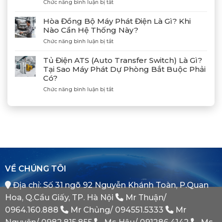
Cảng
ở
Chức năng bình luận bị tắt
Nối
Lạch
Hướng
Hợp
Huyện
Dẫn
Tác
Hòa Đồng Bộ Máy Phát Điện Là Gì? Khi
Xả
Cùng
Nào Cần Hệ Thống Này?
Gió
Tân
ở
Chức năng bình luận bị tắt
(Air)
Giám
Hòa
Máy
Đốc
Đồng
Phát
Mitsubishi
Tủ Điện ATS (Auto Transfer Switch) Là Gì?
Bộ
Điện
Heavy
Tại Sao Máy Phát Dự Phòng Bắt Buộc Phải
Máy
Bị
Industries
Có?
Phát
E
–
Điện
Dầu
ở
Chức năng bình luận bị tắt
Khẳng
Là
Chuẩn
Tủ
Định
Gì?
Xác
Điện
Vị
Khi
ATS
Thế
Nào
(Auto
Đối
Cần
Transfer
Tác
Hệ
Switch)
Chiến
Thống
Là
Lược
Này?
Gì?
Của
Tại
Bình
VỀ CHÚNG TÔI
Sao
Minh
Máy
Địa chỉ: Số 31 ngõ 92 Nguyễn Khánh Toàn, P.Quan
Phát
Dự
Hoa, Q.Cầu Giấy, TP. Hà Nội
Mr Thuận/
Phòng
Bắt
0964.160.888
Mr Chủng/
094551.5333
Mr
Buộc