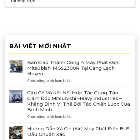
thường trực
.
BÀI VIẾT MỚI NHẤT
Bàn Giao Thành Công 4 Máy Phát Điện
Mitsubishi MGS2300R Tại Cảng Lạch
Huyện
ở
Chức năng bình luận bị tắt
Bàn
Giao
Gặp Gỡ Và Kết Nối Hợp Tác Cùng Tân
Thành
Giám Đốc Mitsubishi Heavy Industries –
Công
Khẳng Định Vị Thế Đối Tác Chiến Lược Của
4
Bình Minh
Máy
Phát
ở
Chức năng bình luận bị tắt
Điện
Gặp
Mitsubishi
Gỡ
Hướng Dẫn Xả Gió (Air) Máy Phát Điện Bị E
MGS2300R
Và
Dầu Chuẩn Xác
Tại
Kết