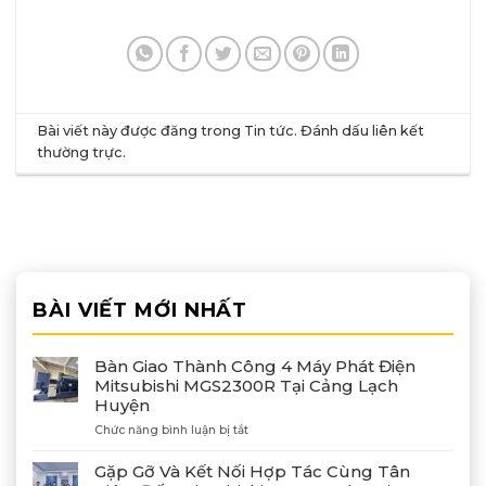
Bài viết này được đăng trong
Tin tức
. Đánh dấu
liên kết
thường trực
.
BÀI VIẾT MỚI NHẤT
Bàn Giao Thành Công 4 Máy Phát Điện
Mitsubishi MGS2300R Tại Cảng Lạch
Huyện
ở
Chức năng bình luận bị tắt
Bàn
Giao
Gặp Gỡ Và Kết Nối Hợp Tác Cùng Tân
Thành