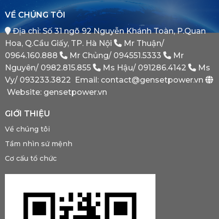
Tại
Bình
VỀ CHÚNG TÔI
Sao
Minh
Máy
Địa chỉ: Số 31 ngõ 92 Nguyễn Khánh Toàn, P.Quan
Phát
Dự
Hoa, Q.Cầu Giấy, TP. Hà Nội
Mr Thuận/
Phòng
Bắt
0964.160.888
Mr Chủng/
094551.5333
Mr
Buộc
Nguyên/
0982.815.855
Ms Hậu/
091286.4142
Ms
Phải
Có?
Vy/
093233.3822
Email: contact@gensetpower.vn
Website: gensetpower.vn
GIỚI THIỆU
Về chúng tôi
Tầm nhìn sứ mệnh
Cơ cấu tổ chức