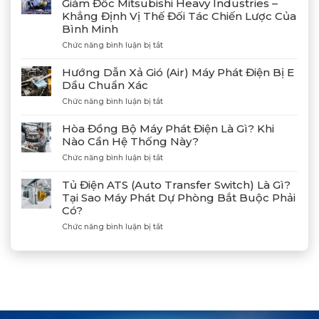
Giám Đốc Mitsubishi Heavy Industries –
Công
Khẳng Định Vị Thế Đối Tác Chiến Lược Của
4
Bình Minh
Máy
Phát
ở
Chức năng bình luận bị tắt
Điện
Gặp
Mitsubishi
Gỡ
Hướng Dẫn Xả Gió (Air) Máy Phát Điện Bị E
MGS2300R
Và
Dầu Chuẩn Xác
Tại
Kết
Cảng
ở
Chức năng bình luận bị tắt
Nối
Lạch
Hướng
Hợp
Huyện
Dẫn
Tác
Hòa Đồng Bộ Máy Phát Điện Là Gì? Khi
Xả
Cùng
Nào Cần Hệ Thống Này?
Gió
Tân
ở
Chức năng bình luận bị tắt
(Air)
Giám
Hòa
Máy
Đốc
Đồng
Phát
Mitsubishi
Tủ Điện ATS (Auto Transfer Switch) Là Gì?
Bộ
Điện
Heavy
Tại Sao Máy Phát Dự Phòng Bắt Buộc Phải
Máy
Bị
Industries
Có?
Phát
E
–
Điện
Dầu
ở
Chức năng bình luận bị tắt
Khẳng
Là
Chuẩn
Tủ
Định
Gì?
Xác
Điện
Vị
Khi
ATS
Thế
Nào
(Auto
Đối
Cần
Transfer
Tác
Hệ
Switch)
Chiến
Thống
Là
Lược
Này?
Gì?
Của