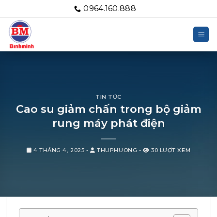
Bỏ
0964.160.888
qua
nội
dung
TIN TỨC
Cao su giảm chấn trong bộ giảm
rung máy phát điện
4 THÁNG 4, 2025
-
THUPHUONG
-
30 LƯỢT XEM