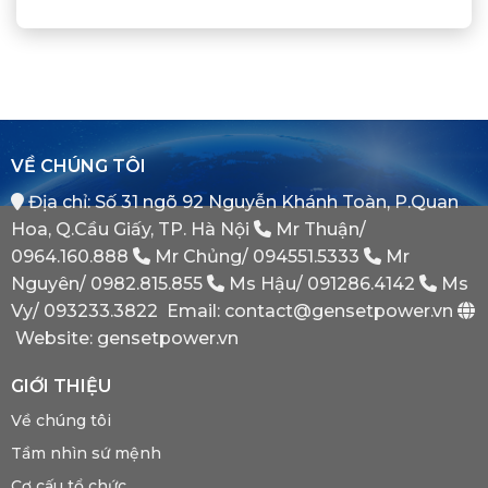
Là
Chuẩn
Tủ
Định
Gì?
Xác
Điện
Vị
Khi
ATS
Thế
Nào
(Auto
Đối
Cần
Transfer
Tác
Hệ
Switch)
Chiến
Thống
Là
Lược
Này?
Gì?
Của
Tại
Bình
VỀ CHÚNG TÔI
Sao
Minh
Máy
Địa chỉ: Số 31 ngõ 92 Nguyễn Khánh Toàn, P.Quan
Phát
Dự
Hoa, Q.Cầu Giấy, TP. Hà Nội
Mr Thuận/
Phòng
Bắt
0964.160.888
Mr Chủng/
094551.5333
Mr
Buộc
Nguyên/
0982.815.855
Ms Hậu/
091286.4142
Ms
Phải
Có?
Vy/
093233.3822
Email: contact@gensetpower.vn
Website: gensetpower.vn
GIỚI THIỆU
Về chúng tôi
Tầm nhìn sứ mệnh
Cơ cấu tổ chức