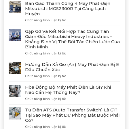
Bàn Giao Thành Công 4 Máy Phát Điện
Mitsubishi MGS2300R Tại Cảng Lạch
Huyện
ở
Chức năng bình luận bị tắt
Bàn
Giao
Gặp Gỡ Và Kết Nối Hợp Tác Cùng Tân
Thành
Giám Đốc Mitsubishi Heavy Industries –
Công
Khẳng Định Vị Thế Đối Tác Chiến Lược Của
4
Bình Minh
Máy
Phát
ở
Chức năng bình luận bị tắt
Điện
Gặp
Mitsubishi
Gỡ
Hướng Dẫn Xả Gió (Air) Máy Phát Điện Bị E
MGS2300R
Và
Dầu Chuẩn Xác
Tại
Kết
Cảng
ở
Chức năng bình luận bị tắt
Nối
Lạch
Hướng
Hợp
Huyện
Dẫn
Tác
Hòa Đồng Bộ Máy Phát Điện Là Gì? Khi
Xả
Cùng
Nào Cần Hệ Thống Này?
Gió
Tân
ở
Chức năng bình luận bị tắt
(Air)
Giám
Hòa
Máy
Đốc
Đồng
Phát
Mitsubishi
Tủ Điện ATS (Auto Transfer Switch) Là Gì?
Bộ
Điện
Heavy
Tại Sao Máy Phát Dự Phòng Bắt Buộc Phải
Máy
Bị
Industries
Có?
Phát
E
–
Điện
Dầu
ở
Chức năng bình luận bị tắt
Khẳng