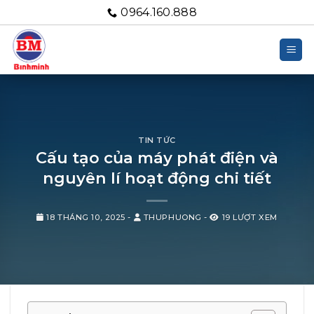
Bỏ
0964.160.888
qua
nội
dung
TIN TỨC
Cấu tạo của máy phát điện và
nguyên lí hoạt động chi tiết
18 THÁNG 10, 2025
-
THUPHUONG
-
19 LƯỢT XEM