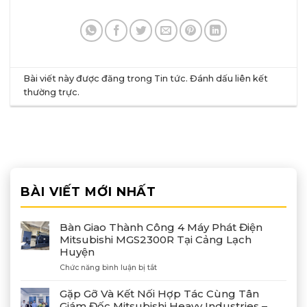
Bài viết này được đăng trong
Tin tức
. Đánh dấu
liên kết
thường trực
.
BÀI VIẾT MỚI NHẤT
Bàn Giao Thành Công 4 Máy Phát Điện
Mitsubishi MGS2300R Tại Cảng Lạch
Huyện
ở
Chức năng bình luận bị tắt
Bàn
Giao
Gặp Gỡ Và Kết Nối Hợp Tác Cùng Tân
Thành
Giám Đốc Mitsubishi Heavy Industries –