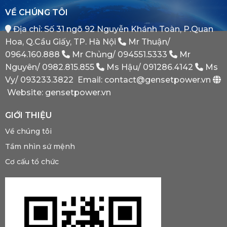
Tại
Bình
VỀ CHÚNG TÔI
Sao
Minh
Máy
Địa chỉ: Số 31 ngõ 92 Nguyễn Khánh Toàn, P.Quan
Phát
Dự
Hoa, Q.Cầu Giấy, TP. Hà Nội
Mr Thuận/
Phòng
Bắt
0964.160.888
Mr Chủng/
094551.5333
Mr
Buộc
Nguyên/
0982.815.855
Ms Hậu/
091286.4142
Ms
Phải
Có?
Vy/
093233.3822
Email: contact@gensetpower.vn
Website: gensetpower.vn
GIỚI THIỆU
Về chúng tôi
Tầm nhìn sứ mệnh
Cơ cấu tổ chức