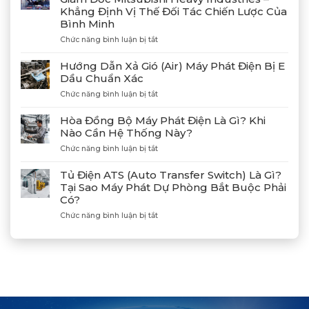
Công
Khẳng Định Vị Thế Đối Tác Chiến Lược Của
4
Bình Minh
Máy
Phát
ở
Chức năng bình luận bị tắt
Điện
Gặp
Mitsubishi
Gỡ
Hướng Dẫn Xả Gió (Air) Máy Phát Điện Bị E
MGS2300R
Và
Dầu Chuẩn Xác
Tại
Kết
Cảng
ở
Chức năng bình luận bị tắt
Nối
Lạch
Hướng
Hợp
Huyện
Dẫn
Tác
Hòa Đồng Bộ Máy Phát Điện Là Gì? Khi
Xả
Cùng
Nào Cần Hệ Thống Này?
Gió
Tân
ở
Chức năng bình luận bị tắt
(Air)
Giám
Hòa
Máy
Đốc
Đồng
Phát
Mitsubishi
Tủ Điện ATS (Auto Transfer Switch) Là Gì?
Bộ
Điện
Heavy
Tại Sao Máy Phát Dự Phòng Bắt Buộc Phải
Máy
Bị
Industries
Có?
Phát
E
–
Điện
Dầu
ở
Chức năng bình luận bị tắt
Khẳng
Là
Chuẩn
Tủ
Định
Gì?
Xác
Điện
Vị
Khi
ATS
Thế
Nào
(Auto
Đối
Cần
Transfer
Tác
Hệ
Switch)
Chiến
Thống
Là
Lược
Này?
Gì?
Của