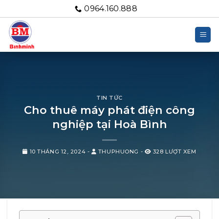
Bỏ
0964.160.888
qua
nội
dung
TIN TỨC
Cho thuê máy phát điện công
nghiệp tại Hoà Bình
10 THÁNG 12, 2024
-
THUPHUONG
-
328 LƯỢT XEM