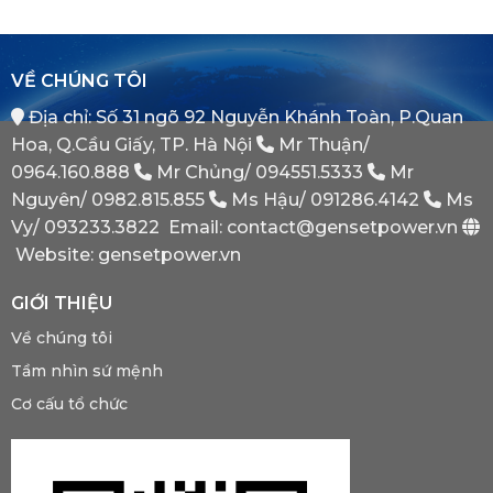
Hệ
Switch)
Chiến
Thống
Là
Lược
Này?
Gì?
Của
Tại
Bình
VỀ CHÚNG TÔI
Sao
Minh
Máy
Địa chỉ: Số 31 ngõ 92 Nguyễn Khánh Toàn, P.Quan
Phát
Dự
Hoa, Q.Cầu Giấy, TP. Hà Nội
Mr Thuận/
Phòng
Bắt
0964.160.888
Mr Chủng/
094551.5333
Mr
Buộc
Nguyên/
0982.815.855
Ms Hậu/
091286.4142
Ms
Phải
Có?
Vy/
093233.3822
Email: contact@gensetpower.vn
Website: gensetpower.vn
GIỚI THIỆU
Về chúng tôi
Tầm nhìn sứ mệnh
Cơ cấu tổ chức