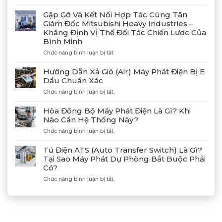
Bàn
Giao
Gặp Gỡ Và Kết Nối Hợp Tác Cùng Tân
Thành
Giám Đốc Mitsubishi Heavy Industries –
Công
Khẳng Định Vị Thế Đối Tác Chiến Lược Của
4
Bình Minh
Máy
Phát
ở
Chức năng bình luận bị tắt
Điện
Gặp
Mitsubishi
Gỡ
Hướng Dẫn Xả Gió (Air) Máy Phát Điện Bị E
MGS2300R
Và
Dầu Chuẩn Xác
Tại
Kết
Cảng
ở
Chức năng bình luận bị tắt
Nối
Lạch
Hướng
Hợp
Huyện
Dẫn
Tác
Hòa Đồng Bộ Máy Phát Điện Là Gì? Khi
Xả
Cùng
Nào Cần Hệ Thống Này?
Gió
Tân
ở
Chức năng bình luận bị tắt
(Air)
Giám
Hòa
Máy
Đốc
Đồng
Phát
Mitsubishi
Tủ Điện ATS (Auto Transfer Switch) Là Gì?
Bộ
Điện
Heavy
Tại Sao Máy Phát Dự Phòng Bắt Buộc Phải
Máy
Bị
Industries
Có?
Phát
E
–
Điện
Dầu
ở
Chức năng bình luận bị tắt
Khẳng
Là
Chuẩn
Tủ
Định
Gì?
Xác
Điện
Vị
Khi
ATS
Thế
Nào
(Auto
Đối
Cần
Transfer
Tác