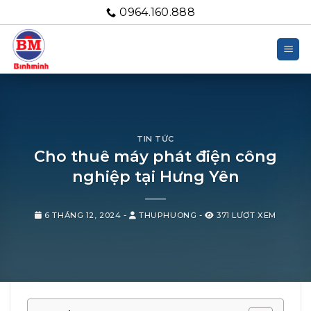
Bỏ
0964.160.888
qua
nội
dung
TIN TỨC
Cho thuê máy phát điện công
nghiệp tại Hưng Yên
6 THÁNG 12, 2024
-
THUPHUONG
-
371 LƯỢT XEM