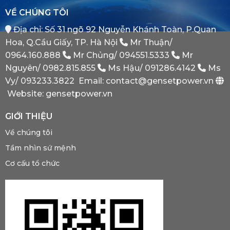
Tại
Bình
VỀ CHÚNG TÔI
Sao
Minh
Máy
Địa chỉ: Số 31 ngõ 92 Nguyễn Khánh Toàn, P.Quan
Phát
Dự
Hoa, Q.Cầu Giấy, TP. Hà Nội
Mr Thuận/
Phòng
Bắt
0964.160.888
Mr Chủng/
094551.5333
Mr
Buộc
Nguyên/
0982.815.855
Ms Hậu/
091286.4142
Ms
Phải
Có?
Vy/
093233.3822
Email: contact@gensetpower.vn
Website: gensetpower.vn
GIỚI THIỆU
Về chúng tôi
Tầm nhìn sứ mệnh
Cơ cấu tổ chức