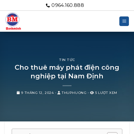
Bỏ
0964.160.888
qua
nội
dung
TIN TỨC
Cho thuê máy phát điện công
nghiệp tại Nam Định
9 THÁNG 12, 2024
-
THUPHUONG
-
5 LƯỢT XEM