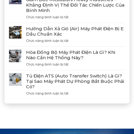
Công
Khẳng Định Vị Thế Đối Tác Chiến Lược Của
4
Bình Minh
Máy
Phát
ở
Chức năng bình luận bị tắt
Điện
Gặp
Mitsubishi
Gỡ
Hướng Dẫn Xả Gió (Air) Máy Phát Điện Bị E
MGS2300R
Và
Dầu Chuẩn Xác
Tại
Kết
Cảng
ở
Chức năng bình luận bị tắt
Nối
Lạch
Hướng
Hợp
Huyện
Dẫn
Tác
Hòa Đồng Bộ Máy Phát Điện Là Gì? Khi
Xả
Cùng
Nào Cần Hệ Thống Này?
Gió
Tân
ở
Chức năng bình luận bị tắt
(Air)
Giám
Hòa
Máy
Đốc
Đồng
Phát
Mitsubishi
Tủ Điện ATS (Auto Transfer Switch) Là Gì?
Bộ
Điện
Heavy
Tại Sao Máy Phát Dự Phòng Bắt Buộc Phải
Máy
Bị
Industries
Có?
Phát
E
–
Điện
Dầu
ở
Chức năng bình luận bị tắt
Khẳng
Là
Chuẩn
Tủ
Định
Gì?
Xác
Điện
Vị
Khi
ATS
Thế
Nào
(Auto
Đối
Cần
Transfer
Tác
Hệ
Switch)
Chiến
Thống
Là
Lược
Này?
Gì?
Của