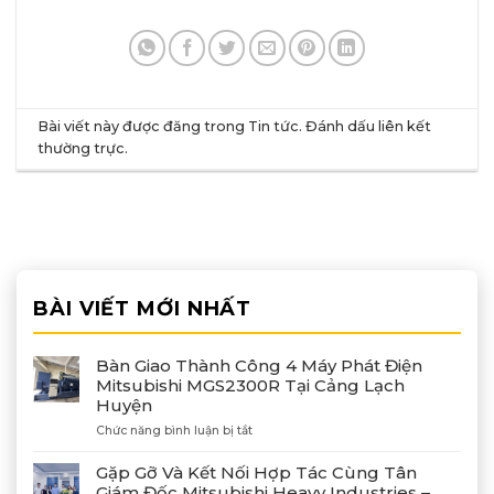
Bài viết này được đăng trong
Tin tức
. Đánh dấu
liên kết
thường trực
.
BÀI VIẾT MỚI NHẤT
Bàn Giao Thành Công 4 Máy Phát Điện
Mitsubishi MGS2300R Tại Cảng Lạch
Huyện
ở
Chức năng bình luận bị tắt
Bàn
Giao
Gặp Gỡ Và Kết Nối Hợp Tác Cùng Tân
Thành
Giám Đốc Mitsubishi Heavy Industries –