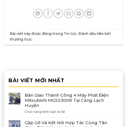
Bài viết này được đăng trong
Tin tức
. Đánh dấu
liên kết
thường trực
.
BÀI VIẾT MỚI NHẤT
Bàn Giao Thành Công 4 Máy Phát Điện
Mitsubishi MGS2300R Tại Cảng Lạch
Huyện
ở
Chức năng bình luận bị tắt
Bàn
Giao
Gặp Gỡ Và Kết Nối Hợp Tác Cùng Tân
Thành