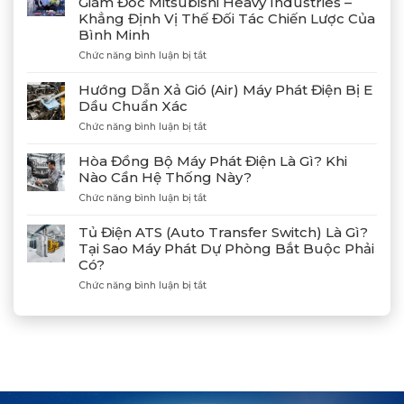
Giám Đốc Mitsubishi Heavy Industries –
Công
Khẳng Định Vị Thế Đối Tác Chiến Lược Của
4
Bình Minh
Máy
Phát
ở
Chức năng bình luận bị tắt
Điện
Gặp
Mitsubishi
Gỡ
Hướng Dẫn Xả Gió (Air) Máy Phát Điện Bị E
MGS2300R
Và
Dầu Chuẩn Xác
Tại
Kết
Cảng
ở
Chức năng bình luận bị tắt
Nối
Lạch
Hướng
Hợp
Huyện
Dẫn
Tác
Hòa Đồng Bộ Máy Phát Điện Là Gì? Khi
Xả
Cùng
Nào Cần Hệ Thống Này?
Gió
Tân
ở
Chức năng bình luận bị tắt
(Air)
Giám
Hòa
Máy
Đốc
Đồng
Phát
Mitsubishi
Tủ Điện ATS (Auto Transfer Switch) Là Gì?
Bộ
Điện
Heavy
Tại Sao Máy Phát Dự Phòng Bắt Buộc Phải
Máy
Bị
Industries
Có?
Phát
E
–
Điện
Dầu
ở
Chức năng bình luận bị tắt
Khẳng
Là
Chuẩn
Tủ
Định
Gì?
Xác
Điện
Vị
Khi
ATS
Thế
Nào
(Auto
Đối
Cần
Transfer
Tác
Hệ
Switch)
Chiến
Thống
Là
Lược
Này?
Gì?
Của