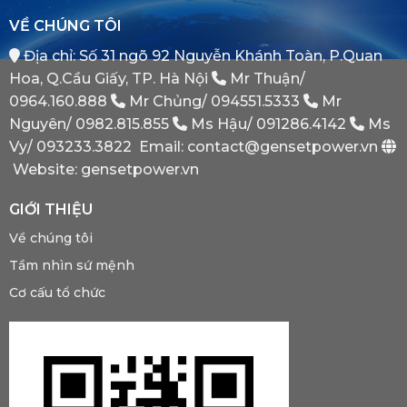
Tại
Bình
VỀ CHÚNG TÔI
Sao
Minh
Máy
Địa chỉ: Số 31 ngõ 92 Nguyễn Khánh Toàn, P.Quan
Phát
Dự
Hoa, Q.Cầu Giấy, TP. Hà Nội
Mr Thuận/
Phòng
Bắt
0964.160.888
Mr Chủng/
094551.5333
Mr
Buộc
Nguyên/
0982.815.855
Ms Hậu/
091286.4142
Ms
Phải
Có?
Vy/
093233.3822
Email: contact@gensetpower.vn
Website: gensetpower.vn
GIỚI THIỆU
Về chúng tôi
Tầm nhìn sứ mệnh
Cơ cấu tổ chức