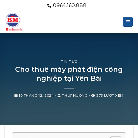
Bỏ
0964.160.888
qua
nội
dung
TIN TỨC
Cho thuê máy phát điện công
nghiệp tại Yên Bái
10 THÁNG 12, 2024
-
THUPHUONG
-
373 LƯỢT XEM