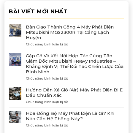
BÀI VIẾT MỚI NHẤT
Bàn Giao Thành Công 4 Máy Phát Điện
Mitsubishi MGS2300R Tại Cảng Lạch
Huyện
ở
Chức năng bình luận bị tắt
Bàn
Giao
Gặp Gỡ Và Kết Nối Hợp Tác Cùng Tân
Thành
Giám Đốc Mitsubishi Heavy Industries –
Công
Khẳng Định Vị Thế Đối Tác Chiến Lược Của
4
Bình Minh
Máy
Phát
ở
Chức năng bình luận bị tắt
Điện
Gặp
Mitsubishi
Gỡ
Hướng Dẫn Xả Gió (Air) Máy Phát Điện Bị E
MGS2300R
Và
Dầu Chuẩn Xác
Tại
Kết
Cảng
ở
Chức năng bình luận bị tắt
Nối
Lạch
Hướng
Hợp
Huyện
Dẫn
Tác
Hòa Đồng Bộ Máy Phát Điện Là Gì? Khi
Xả
Cùng
Nào Cần Hệ Thống Này?
Gió
Tân
ở
Chức năng bình luận bị tắt
(Air)
Giám
Hòa
Máy
Đốc