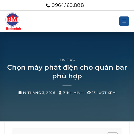
Bỏ
0964.160.888
qua
nội
dung
TIN TỨC
Chọn máy phát điện cho quán bar
phù hợp
14 THÁNG 3, 2026
-
BÌNH MINH
-
15 LƯỢT XEM