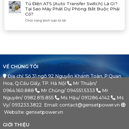
Đồng
Phát
Mitsubishi
Tủ Điện ATS (Auto Transfer Switch) Là Gì?
Bộ
Điện
Heavy
Tại Sao Máy Phát Dự Phòng Bắt Buộc Phải
Máy
Bị
Industries
Có?
Phát
E
–
Điện
Dầu
ở
Chức năng bình luận bị tắt
Khẳng
Là
Chuẩn
Tủ
Định
Gì?
Xác
Điện
Vị
Khi
ATS
Thế
Nào
(Auto
Đối
Cần
Transfer
Tác
Hệ
Switch)
Chiến
Thống
Là
Lược
Này?
Gì?
Của
Tại
Bình
VỀ CHÚNG TÔI
Sao
Minh
Máy
Địa chỉ: Số 31 ngõ 92 Nguyễn Khánh Toàn, P.Quan
Phát
Dự
Hoa, Q.Cầu Giấy, TP. Hà Nội
Mr Thuận/
Phòng
Bắt
0964.160.888
Mr Chủng/
094551.5333
Mr
Buộc
Nguyên/
0982.815.855
Ms Hậu/
091286.4142
Ms
Phải
Có?
Vy/
093233.3822
Email: contact@gensetpower.vn
Website: gensetpower.vn
GIỚI THIỆU