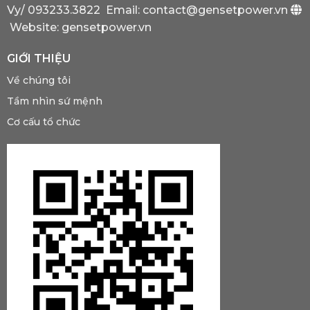
Có?
Vy/
093233.3822
Email: contact@gensetpower.vn
Website: gensetpower.vn
GIỚI THIỆU
Về chúng tôi
Tầm nhìn sứ mệnh
Cơ cấu tổ chức