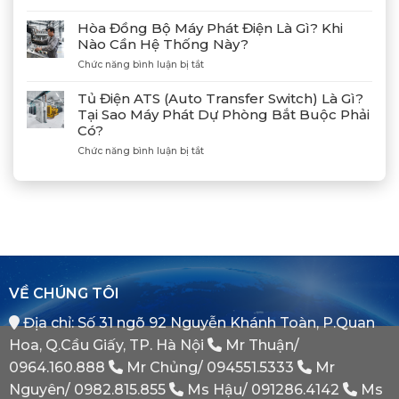
Lạch
Hướng
Hợp
Huyện
Dẫn
Tác
Hòa Đồng Bộ Máy Phát Điện Là Gì? Khi
Xả
Cùng
Nào Cần Hệ Thống Này?
Gió
Tân
ở
Chức năng bình luận bị tắt
(Air)
Giám
Hòa
Máy
Đốc
Đồng
Phát
Mitsubishi
Tủ Điện ATS (Auto Transfer Switch) Là Gì?
Bộ
Điện
Heavy
Tại Sao Máy Phát Dự Phòng Bắt Buộc Phải
Máy
Bị
Industries
Có?
Phát
E
–
Điện
Dầu
ở
Chức năng bình luận bị tắt
Khẳng
Là
Chuẩn
Tủ
Định
Gì?
Xác
Điện
Vị
Khi
ATS
Thế
Nào
(Auto
Đối
Cần
Transfer
Tác
Hệ
Switch)
Chiến
Thống
Là
Lược
Này?
Gì?
Của
Tại
Bình
VỀ CHÚNG TÔI
Sao
Minh
Máy
Địa chỉ: Số 31 ngõ 92 Nguyễn Khánh Toàn, P.Quan
Phát
Dự
Hoa, Q.Cầu Giấy, TP. Hà Nội
Mr Thuận/
Phòng
Bắt
0964.160.888
Mr Chủng/
094551.5333
Mr
Buộc
Nguyên/
0982.815.855
Ms Hậu/
091286.4142
Ms
Phải