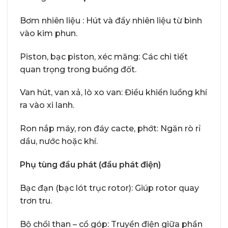
Bơm nhiên liệu : Hút và đẩy nhiên liệu từ bình
vào kim phun.
Piston, bạc piston, xéc măng: Các chi tiết
quan trọng trong buồng đốt.
Van hút, van xả, lò xo van: Điều khiển luồng khí
ra vào xi lanh.
Ron nắp máy, ron đáy cacte, phớt: Ngăn rò rỉ
dầu, nước hoặc khí.
Phụ tùng đầu phát (đầu phát điện)
Bạc đạn (bạc lót trục rotor): Giúp rotor quay
trơn tru.
Bộ chổi than – cổ góp: Truyền điện giữa phần