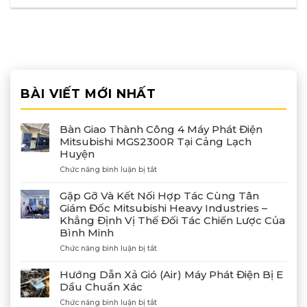
BÀI VIẾT MỚI NHẤT
Bàn Giao Thành Công 4 Máy Phát Điện
Mitsubishi MGS2300R Tại Cảng Lạch
Huyện
ở
Chức năng bình luận bị tắt
Bàn
Giao
Gặp Gỡ Và Kết Nối Hợp Tác Cùng Tân
Thành
Giám Đốc Mitsubishi Heavy Industries –
Công
Khẳng Định Vị Thế Đối Tác Chiến Lược Của
4
Bình Minh
Máy
Phát
ở
Chức năng bình luận bị tắt
Điện
Gặp
Mitsubishi
Gỡ
Hướng Dẫn Xả Gió (Air) Máy Phát Điện Bị E
MGS2300R
Và
Dầu Chuẩn Xác
Tại
Kết
Cảng
ở
Chức năng bình luận bị tắt
Nối