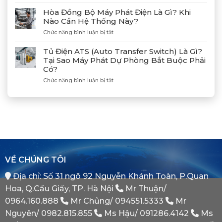
Hướng
Hợp
Huyện
Dẫn
Tác
Hòa Đồng Bộ Máy Phát Điện Là Gì? Khi
Xả
Cùng
Nào Cần Hệ Thống Này?
Gió
Tân
ở
Chức năng bình luận bị tắt
(Air)
Giám
Hòa
Máy
Đốc
Đồng
Phát
Mitsubishi
Tủ Điện ATS (Auto Transfer Switch) Là Gì?
Bộ
Điện
Heavy
Tại Sao Máy Phát Dự Phòng Bắt Buộc Phải
Máy
Bị
Industries
Có?
Phát
E
–
Điện
Dầu
ở
Chức năng bình luận bị tắt
Khẳng
Là
Chuẩn
Tủ
Định
Gì?
Xác
Điện
Vị
Khi
ATS
Thế
Nào
(Auto
Đối
Cần
Transfer
Tác
Hệ
Switch)
Chiến
Thống
Là
Lược
Này?
Gì?
Của
Tại
Bình
VỀ CHÚNG TÔI
Sao
Minh
Máy
Địa chỉ: Số 31 ngõ 92 Nguyễn Khánh Toàn, P.Quan
Phát
Dự
Hoa, Q.Cầu Giấy, TP. Hà Nội
Mr Thuận/
Phòng
Bắt
0964.160.888
Mr Chủng/
094551.5333
Mr
Buộc
Nguyên/
0982.815.855
Ms Hậu/
091286.4142
Ms
Phải