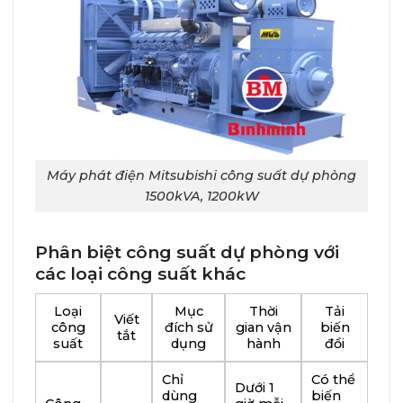
Máy phát điện Mitsubishi công suất dự phòng
1500kVA, 1200kW
Phân biệt công suất dự phòng với
các loại công suất khác
Loại
Mục
Thời
Tải
Viết
công
đích sử
gian vận
biến
tắt
suất
dụng
hành
đổi
Chỉ
Có thể
Dưới 1
dùng
biến