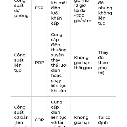
Công
giờ mỗi
khi mất
đổi
suất
12 giờ,
ESP
điện
nhưng
dự
tối đa
lưới,
không
phòng
~200
khẩn
liên
giờ/năm
cấp
tục
Cung
cấp
điện
thường
Thay
Công
xuyên,
Không
đổi
suất
thay
PRP
giới hạn
theo
liên
thế lưới
thời gian
phụ
tục
điện
tải)
hoặc
chạy
liên tục
khi cần
Cung
Công
cấp
suất
điện
cơ bản
liên tục
Không
Tải cố
COP
(liên
với tải
giới hạn
định