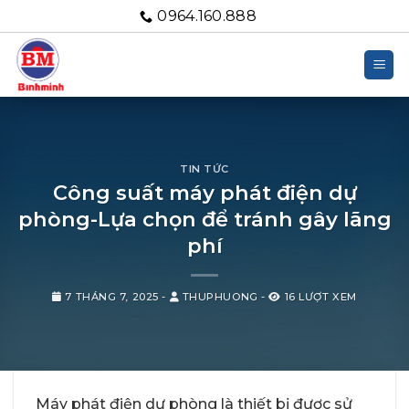
Bỏ
0964.160.888
qua
nội
dung
TIN TỨC
Công suất máy phát điện dự
phòng-Lựa chọn để tránh gây lãng
phí
7 THÁNG 7, 2025
-
THUPHUONG
-
16 LƯỢT XEM
Máy phát điện dự phòng là thiết bị được sử