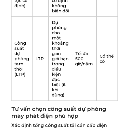
tục cố
cố định,
định)
không
biến đổi
Dự
phòng
cho
một
Công
khoảng
suất
thời
dự
gian
Tối đa
Có thể
phòng
LTP
giới hạn
500
có
tạm
trong
giờ/năm
thời
điều
(LTP)
kiện
đặc
biệt (ít
khi
dùng)
Tư vấn chọn công suất dự phòng
máy phát điện phù hợp
Xác định tổng công suất tải cần cấp điện