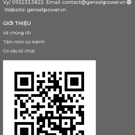
Có?
Vy/
093233.3822
Email: contact@gensetpower.vn
Website: gensetpower.vn
GIỚI THIỆU
Về chúng tôi
Tầm nhìn sứ mệnh
Cơ cấu tổ chức