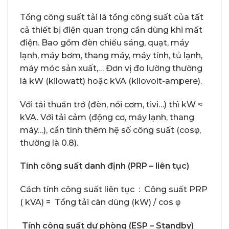
Tổng công suất tải là tổng công suất của tất
cả thiết bị điện quan trọng cần dùng khi mất
điện. Bao gồm đèn chiếu sáng, quạt, máy
lạnh, máy bơm, thang máy, máy tính, tủ lạnh,
máy móc sản xuất,… Đơn vị đo lường thường
là kW (kilowatt) hoặc kVA (kilovolt-ampere).
Với tải thuần trở (đèn, nồi cơm, tivi…) thì kW ≈
kVA. Với tải cảm (động cơ, máy lạnh, thang
máy…), cần tính thêm hệ số công suất (cosφ,
thường là 0.8).
Tính công suất danh định (PRP – liên tục)
Cách tính công suất liên tục : Công suất PRP
( kVA) = Tổng tải càn dùng (kW) / cos φ
Tính công suất dự phòng (ESP – Standby)