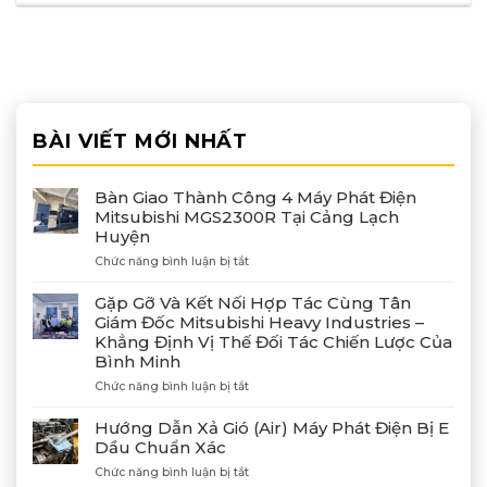
BÀI VIẾT MỚI NHẤT
Bàn Giao Thành Công 4 Máy Phát Điện
Mitsubishi MGS2300R Tại Cảng Lạch
Huyện
ở
Chức năng bình luận bị tắt
Bàn
Giao
Gặp Gỡ Và Kết Nối Hợp Tác Cùng Tân
Thành
Giám Đốc Mitsubishi Heavy Industries –
Công
Khẳng Định Vị Thế Đối Tác Chiến Lược Của
4
Bình Minh
Máy
Phát
ở
Chức năng bình luận bị tắt
Điện
Gặp
Mitsubishi
Gỡ
Hướng Dẫn Xả Gió (Air) Máy Phát Điện Bị E
MGS2300R
Và
Dầu Chuẩn Xác
Tại
Kết
Cảng
ở
Chức năng bình luận bị tắt
Nối
Lạch