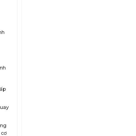
nh
ành
cấp
quay
ộng
 cơ