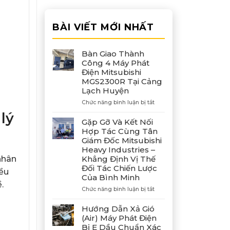
BÀI VIẾT MỚI NHẤT
Bàn Giao Thành
Công 4 Máy Phát
Điện Mitsubishi
MGS2300R Tại Cảng
Lạch Huyện
ở
Chức năng bình luận bị tắt
Bàn
lý
Giao
Gặp Gỡ Và Kết Nối
Thành
Hợp Tác Cùng Tân
Công
Giám Đốc Mitsubishi
4
Heavy Industries –
Máy
nhân
Khẳng Định Vị Thế
Phát
Đối Tác Chiến Lược
Điện
iều
Của Bình Minh
Mitsubishi
.
MGS2300R
ở
Chức năng bình luận bị tắt
Tại
Gặp
Cảng
Gỡ
Hướng Dẫn Xả Gió
Lạch
Và
(Air) Máy Phát Điện
Huyện
Kết
Bị E Dầu Chuẩn Xác
Nối