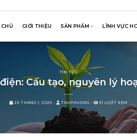
 CHỦ
GIỚI THIỆU
SẢN PHẨM
LĨNH VỰC H
TIN TỨC
iện: Cấu tạo, nguyên lý hoạ
20 THÁNG 1, 2025
-
THUPHUONG
-
51 LƯỢT XEM