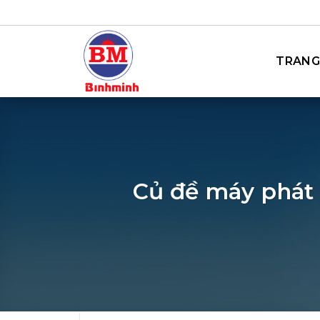
Bỏ
qua
nội
TRANG
dung
Củ đề máy phát đ