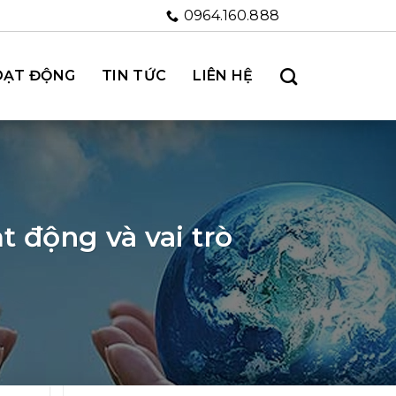
0964.160.888
OẠT ĐỘNG
TIN TỨC
LIÊN HỆ
t động và vai trò