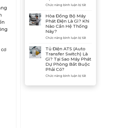
Hợp
ở
Chức năng bình luận bị tắt
ằng
Tác
Hướng
Cùng
Dẫn
h
Hòa Đồng Bộ Máy
Tân
Xả
Phát Điện Là Gì? Khi
ển
Giám
Gió
Nào Cần Hệ Thống
Đốc
(Air)
hông
Này?
Mitsubishi
Máy
Heavy
Phát
ở
Chức năng bình luận bị tắt
Industries
Điện
Hòa
–
Bị
Đồng
Tủ Điện ATS (Auto
 cơ
Khẳng
E
Bộ
Transfer Switch) Là
Định
Dầu
Máy
Gì? Tại Sao Máy Phát
Vị
Chuẩn
Phát
Dự Phòng Bắt Buộc
Thế
Xác
Điện
Phải Có?
Đối
Là
Tác
Gì?
ở
Chức năng bình luận bị tắt
Chiến
Khi
Tủ
Lược
Nào
Điện
Của
Cần
ATS
Bình
Hệ
(Auto
Minh
Thống
Transfer
Này?
Switch)
Là
Gì?
Tại
Sao
Máy