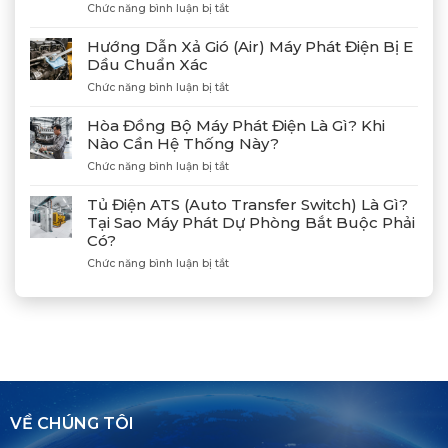
Phát
ở
Chức năng bình luận bị tắt
Điện
Gặp
Mitsubishi
Gỡ
Hướng Dẫn Xả Gió (Air) Máy Phát Điện Bị E
MGS2300R
Và
Dầu Chuẩn Xác
Tại
Kết
Cảng
ở
Chức năng bình luận bị tắt
Nối
Lạch
Hướng
Hợp
Huyện
Dẫn
Tác
Hòa Đồng Bộ Máy Phát Điện Là Gì? Khi
Xả
Cùng
Nào Cần Hệ Thống Này?
Gió
Tân
ở
Chức năng bình luận bị tắt
(Air)
Giám
Hòa
Máy
Đốc
Đồng
Phát
Mitsubishi
Tủ Điện ATS (Auto Transfer Switch) Là Gì?
Bộ
Điện
Heavy
Tại Sao Máy Phát Dự Phòng Bắt Buộc Phải
Máy
Bị
Industries
Có?
Phát
E
–
Điện
Dầu
ở
Chức năng bình luận bị tắt
Khẳng
Là
Chuẩn
Tủ
Định
Gì?
Xác
Điện
Vị
Khi
ATS
Thế
Nào
(Auto
Đối
Cần
Transfer
Tác
Hệ
Switch)
Chiến
Thống
Là
Lược
Này?
Gì?
Của
Tại
Bình
VỀ CHÚNG TÔI
Sao
Minh
Máy