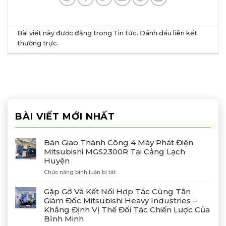
Bài viết này được đăng trong
Tin tức
. Đánh dấu
liên kết
thường trực
.
BÀI VIẾT MỚI NHẤT
Bàn Giao Thành Công 4 Máy Phát Điện
Mitsubishi MGS2300R Tại Cảng Lạch
Huyện
ở
Chức năng bình luận bị tắt
Bàn
Giao
Gặp Gỡ Và Kết Nối Hợp Tác Cùng Tân
Thành
Giám Đốc Mitsubishi Heavy Industries –
Công
Khẳng Định Vị Thế Đối Tác Chiến Lược Của
4
Bình Minh
Máy