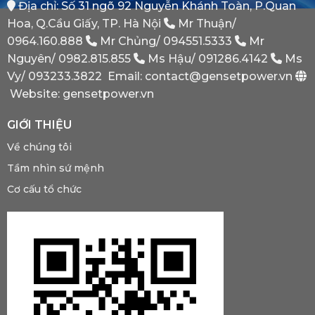
Địa chỉ: Số 31 ngõ 92 Nguyễn Khánh Toàn, P.Quan
Phát
Dự
Hoa, Q.Cầu Giấy, TP. Hà Nội
Mr Thuận/
Phòng
Bắt
0964.160.888
Mr Chủng/
094551.5333
Mr
Buộc
Nguyên/
0982.815.855
Ms Hậu/
091286.4142
Ms
Phải
Có?
Vy/
093233.3822
Email: contact@gensetpower.vn
Website: gensetpower.vn
GIỚI THIỆU
Về chúng tôi
Tầm nhìn sứ mệnh
Cơ cấu tổ chức