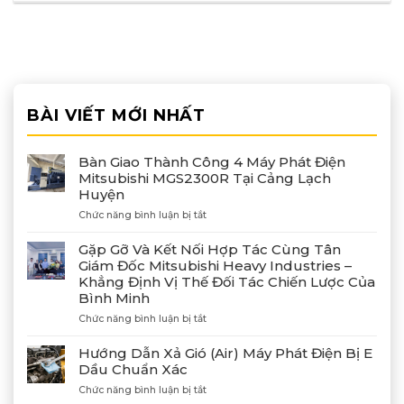
BÀI VIẾT MỚI NHẤT
Bàn Giao Thành Công 4 Máy Phát Điện
Mitsubishi MGS2300R Tại Cảng Lạch
Huyện
ở
Chức năng bình luận bị tắt
Bàn
Giao
Gặp Gỡ Và Kết Nối Hợp Tác Cùng Tân
Thành
Giám Đốc Mitsubishi Heavy Industries –
Công
Khẳng Định Vị Thế Đối Tác Chiến Lược Của
4
Bình Minh
Máy
Phát
ở
Chức năng bình luận bị tắt
Điện
Gặp
Mitsubishi
Gỡ
Hướng Dẫn Xả Gió (Air) Máy Phát Điện Bị E
MGS2300R
Và
Dầu Chuẩn Xác
Tại
Kết
Cảng
ở
Chức năng bình luận bị tắt
Nối
Lạch
Hướng