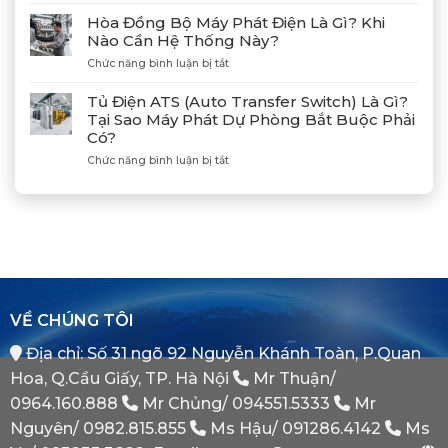
Hợp
Huyện
Dẫn
Tác
Hòa Đồng Bộ Máy Phát Điện Là Gì? Khi
Xả
Cùng
Nào Cần Hệ Thống Này?
Gió
Tân
ở
Chức năng bình luận bị tắt
(Air)
Giám
Hòa
Máy
Đốc
Đồng
Phát
Mitsubishi
Tủ Điện ATS (Auto Transfer Switch) Là Gì?
Bộ
Điện
Heavy
Tại Sao Máy Phát Dự Phòng Bắt Buộc Phải
Máy
Bị
Industries
Có?
Phát
E
–
Điện
Dầu
ở
Chức năng bình luận bị tắt
Khẳng
Là
Chuẩn
Tủ
Định
Gì?
Xác
Điện
Vị
Khi
ATS
Thế
Nào
(Auto
Đối
Cần
Transfer
Tác
Hệ
Switch)
Chiến
Thống
Là
Lược
Này?
Gì?
Của
Tại
Bình
VỀ CHÚNG TÔI
Sao
Minh
Máy
Địa chỉ: Số 31 ngõ 92 Nguyễn Khánh Toàn, P.Quan
Phát
Dự
Hoa, Q.Cầu Giấy, TP. Hà Nội
Mr Thuận/
Phòng
Bắt
0964.160.888
Mr Chủng/
094551.5333
Mr
Buộc
Nguyên/
0982.815.855
Ms Hậu/
091286.4142
Ms
Phải
Có?