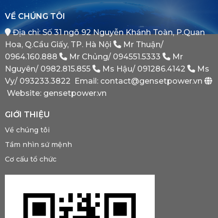
Gì?
Của
Tại
Bình
VỀ CHÚNG TÔI
Sao
Minh
Máy
Địa chỉ: Số 31 ngõ 92 Nguyễn Khánh Toàn, P.Quan
Phát
Dự
Hoa, Q.Cầu Giấy, TP. Hà Nội
Mr Thuận/
Phòng
Bắt
0964.160.888
Mr Chủng/
094551.5333
Mr
Buộc
Nguyên/
0982.815.855
Ms Hậu/
091286.4142
Ms
Phải
Có?
Vy/
093233.3822
Email: contact@gensetpower.vn
Website: gensetpower.vn
GIỚI THIỆU
Về chúng tôi
Tầm nhìn sứ mệnh
Cơ cấu tổ chức