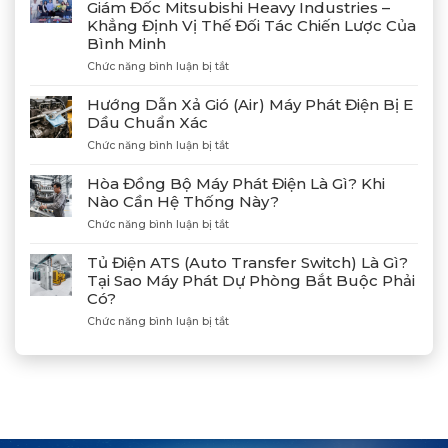
Giám Đốc Mitsubishi Heavy Industries –
Công
Khẳng Định Vị Thế Đối Tác Chiến Lược Của
4
Bình Minh
Máy
Phát
ở
Chức năng bình luận bị tắt
Điện
Gặp
Mitsubishi
Gỡ
Hướng Dẫn Xả Gió (Air) Máy Phát Điện Bị E
MGS2300R
Và
Dầu Chuẩn Xác
Tại
Kết
Cảng
ở
Chức năng bình luận bị tắt
Nối
Lạch
Hướng
Hợp
Huyện
Dẫn
Tác
Hòa Đồng Bộ Máy Phát Điện Là Gì? Khi
Xả
Cùng
Nào Cần Hệ Thống Này?
Gió
Tân
ở
Chức năng bình luận bị tắt
(Air)
Giám
Hòa
Máy
Đốc
Đồng
Phát
Mitsubishi
Tủ Điện ATS (Auto Transfer Switch) Là Gì?
Bộ
Điện
Heavy
Tại Sao Máy Phát Dự Phòng Bắt Buộc Phải
Máy
Bị
Industries
Có?
Phát
E
–
Điện
Dầu
ở
Chức năng bình luận bị tắt
Khẳng
Là
Chuẩn
Tủ
Định
Gì?
Xác
Điện
Vị
Khi
ATS
Thế
Nào
(Auto
Đối
Cần
Transfer
Tác
Hệ
Switch)
Chiến
Thống
Là
Lược
Này?