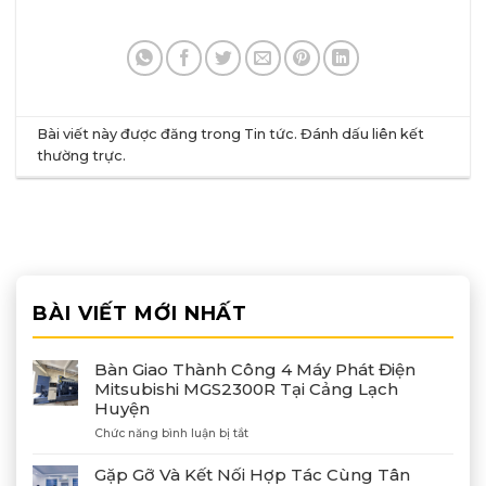
Bài viết này được đăng trong
Tin tức
. Đánh dấu
liên kết
thường trực
.
BÀI VIẾT MỚI NHẤT
Bàn Giao Thành Công 4 Máy Phát Điện
Mitsubishi MGS2300R Tại Cảng Lạch
Huyện
ở
Chức năng bình luận bị tắt
Bàn
Giao
Gặp Gỡ Và Kết Nối Hợp Tác Cùng Tân
Thành