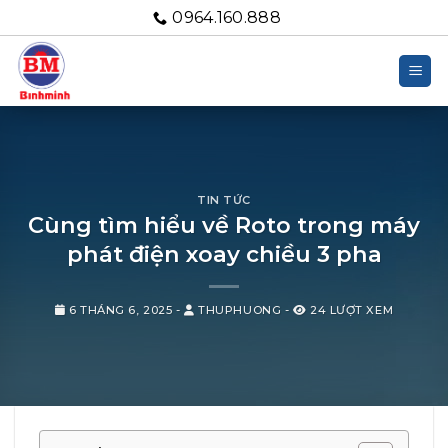
Bỏ
0964.160.888
qua
nội
dung
TIN TỨC
Cùng tìm hiểu về Roto trong máy
phát điện xoay chiều 3 pha
6 THÁNG 6, 2025
-
THUPHUONG
-
24 LƯỢT XEM