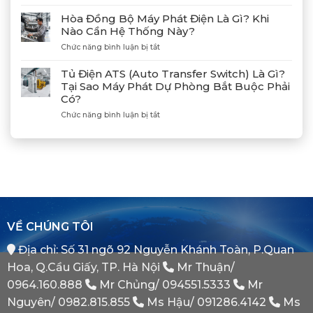
Lạch
Hướng
Hợp
Huyện
Dẫn
Tác
Hòa Đồng Bộ Máy Phát Điện Là Gì? Khi
Xả
Cùng
Nào Cần Hệ Thống Này?
Gió
Tân
ở
Chức năng bình luận bị tắt
(Air)
Giám
Hòa
Máy
Đốc
Đồng
Phát
Mitsubishi
Tủ Điện ATS (Auto Transfer Switch) Là Gì?
Bộ
Điện
Heavy
Tại Sao Máy Phát Dự Phòng Bắt Buộc Phải
Máy
Bị
Industries
Có?
Phát
E
–
Điện
Dầu
ở
Chức năng bình luận bị tắt
Khẳng
Là
Chuẩn
Tủ
Định
Gì?
Xác
Điện
Vị
Khi
ATS
Thế
Nào
(Auto
Đối
Cần
Transfer
Tác
Hệ
Switch)
Chiến
Thống
Là
Lược
Này?
Gì?
Của
Tại
Bình
VỀ CHÚNG TÔI
Sao
Minh
Máy
Địa chỉ: Số 31 ngõ 92 Nguyễn Khánh Toàn, P.Quan
Phát
Dự
Hoa, Q.Cầu Giấy, TP. Hà Nội
Mr Thuận/
Phòng
Bắt
0964.160.888
Mr Chủng/
094551.5333
Mr
Buộc
Nguyên/
0982.815.855
Ms Hậu/
091286.4142
Ms
Phải