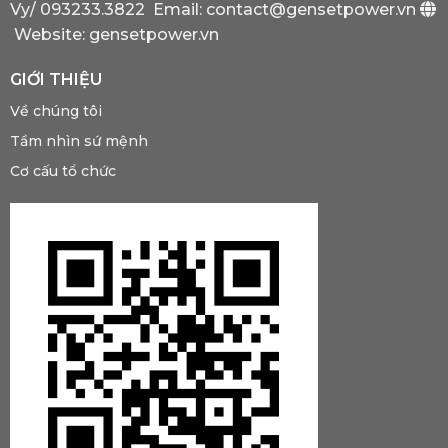
Có?
Vy/
093233.3822
Email: contact@gensetpower.vn
Website: gensetpower.vn
GIỚI THIỆU
Về chúng tôi
Tầm nhìn sứ mệnh
Cơ cấu tổ chức