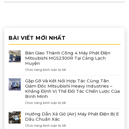
BÀI VIẾT MỚI NHẤT
Bàn Giao Thành Công 4 Máy Phát Điện
Mitsubishi MGS2300R Tại Cảng Lạch
Huyện
ở
Chức năng bình luận bị tắt
Bàn
Giao
Gặp Gỡ Và Kết Nối Hợp Tác Cùng Tân
Thành
Giám Đốc Mitsubishi Heavy Industries –
Công
Khẳng Định Vị Thế Đối Tác Chiến Lược Của
4
Bình Minh
Máy
Phát
ở
Chức năng bình luận bị tắt
Điện
Gặp
Mitsubishi
Gỡ
Hướng Dẫn Xả Gió (Air) Máy Phát Điện Bị E
MGS2300R
Và
Dầu Chuẩn Xác
Tại
Kết
Cảng
ở
Chức năng bình luận bị tắt
Nối