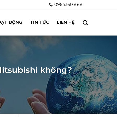
0964.160.888
OẠT ĐỘNG
TIN TỨC
LIÊN HỆ
Mitsubishi không?