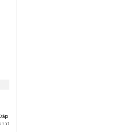
Phát
Dự
Phòng
Bắt
Buộc
Phải
Có?
 Đáp
phát