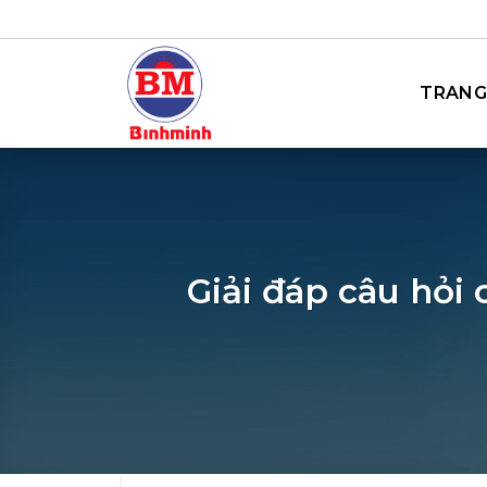
Bỏ
qua
nội
TRANG
dung
Giải đáp câu hỏi