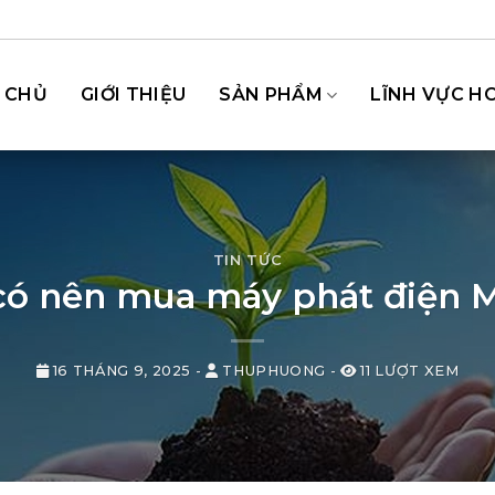
 CHỦ
GIỚI THIỆU
SẢN PHẨM
LĨNH VỰC H
TIN TỨC
 có nên mua máy phát điện 
16 THÁNG 9, 2025
-
THUPHUONG
-
11 LƯỢT XEM