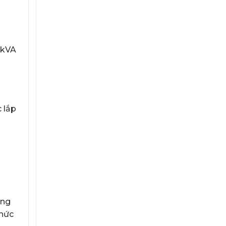
 kVA
 lắp
òng
chức