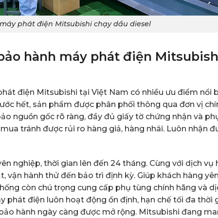
máy phát điện Mitsubishi chạy dầu diesel
bảo hành máy phát điện Mitsubis
át điện Mitsubishi tại Việt Nam có nhiều ưu điểm nổi b
rước hết, sản phẩm được phân phối thông qua đơn vị chí
ảo nguồn gốc rõ ràng, đầy đủ giấy tờ chứng nhận và ph
 mua tránh được rủi ro hàng giả, hàng nhái. Luôn nhận đ
n nghiệp, thời gian lên đến 24 tháng. Cùng với dịch vụ
ặt, vận hành thử đến bảo trì định kỳ. Giúp khách hàng yê
thống còn chú trọng cung cấp phụ tùng chính hãng và dị
phát điện luôn hoạt động ổn định, hạn chế tối đa thời 
à bảo hành ngày càng được mở rộng. Mitsubishi đang m