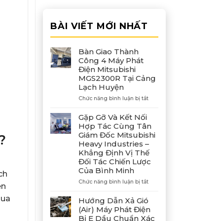
BÀI VIẾT MỚI NHẤT
Bàn Giao Thành
Công 4 Máy Phát
Điện Mitsubishi
MGS2300R Tại Cảng
Lạch Huyện
ở
Chức năng bình luận bị tắt
Bàn
Giao
Gặp Gỡ Và Kết Nối
Thành
Hợp Tác Cùng Tân
Công
Giám Đốc Mitsubishi
?
4
Heavy Industries –
Máy
Khẳng Định Vị Thế
Phát
Đối Tác Chiến Lược
Điện
Của Bình Minh
Mitsubishi
ch
MGS2300R
ở
Chức năng bình luận bị tắt
ên
Tại
Gặp
Cảng
mua
Gỡ
Hướng Dẫn Xả Gió
Lạch
Và
(Air) Máy Phát Điện
Huyện
Kết
Bị E Dầu Chuẩn Xác
Nối