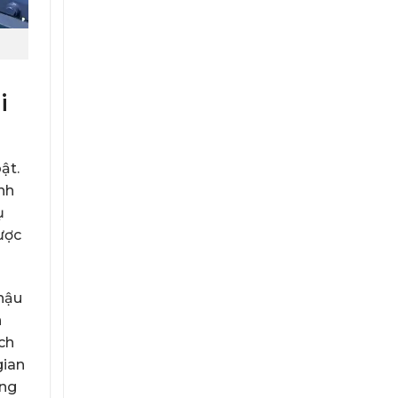
hi
ật.
nh
ụ
ược
 hậu
n
ch
gian
ang