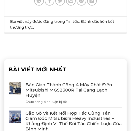
Bài viết này được đăng trong
Tin tức
. Đánh dấu
liên kết
thường trực
.
BÀI VIẾT MỚI NHẤT
Bàn Giao Thành Công 4 Máy Phát Điện
Mitsubishi MGS2300R Tại Cảng Lạch
Huyện
ở
Chức năng bình luận bị tắt
Bàn
Giao
Gặp Gỡ Và Kết Nối Hợp Tác Cùng Tân
Thành
Giám Đốc Mitsubishi Heavy Industries –
Công
Khẳng Định Vị Thế Đối Tác Chiến Lược Của
4
Bình Minh
Máy