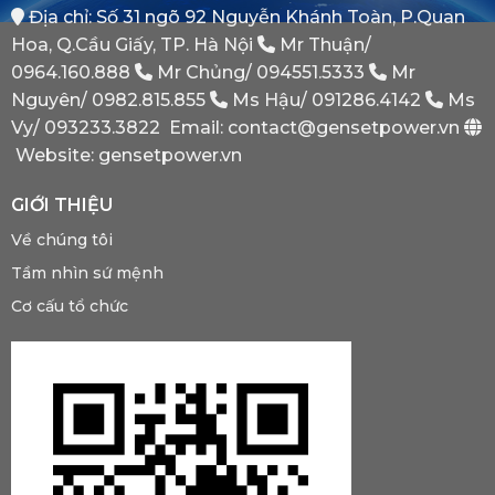
Địa chỉ: Số 31 ngõ 92 Nguyễn Khánh Toàn, P.Quan
Phát
Dự
Hoa, Q.Cầu Giấy, TP. Hà Nội
Mr Thuận/
Phòng
Bắt
0964.160.888
Mr Chủng/
094551.5333
Mr
Buộc
Nguyên/
0982.815.855
Ms Hậu/
091286.4142
Ms
Phải
Có?
Vy/
093233.3822
Email: contact@gensetpower.vn
Website: gensetpower.vn
GIỚI THIỆU
Về chúng tôi
Tầm nhìn sứ mệnh
Cơ cấu tổ chức