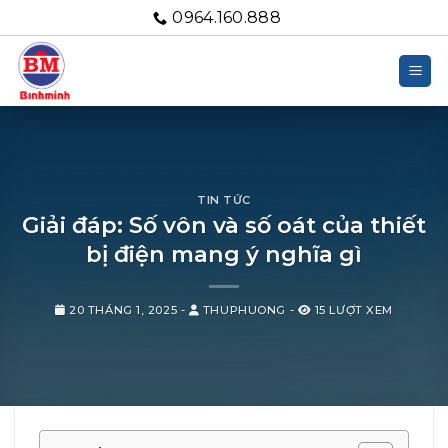
Bỏ
0964.160.888
qua
nội
dung
TIN TỨC
Giải đáp: Số vôn và số oát của thiết
bị điện mang ý nghĩa gì
20 THÁNG 1, 2025
-
THUPHUONG
-
15 LƯỢT XEM