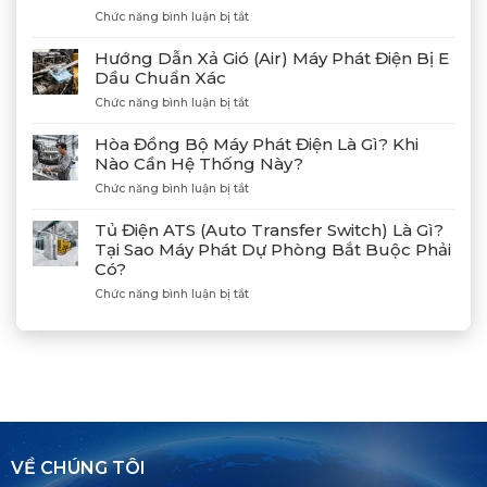
Phát
ở
Chức năng bình luận bị tắt
Điện
Gặp
Mitsubishi
Gỡ
Hướng Dẫn Xả Gió (Air) Máy Phát Điện Bị E
MGS2300R
Và
Dầu Chuẩn Xác
Tại
Kết
Cảng
ở
Chức năng bình luận bị tắt
Nối
Lạch
Hướng
Hợp
Huyện
Dẫn
Tác
Hòa Đồng Bộ Máy Phát Điện Là Gì? Khi
Xả
Cùng
Nào Cần Hệ Thống Này?
Gió
Tân
ở
Chức năng bình luận bị tắt
(Air)
Giám
Hòa
Máy
Đốc
Đồng
Phát
Mitsubishi
Tủ Điện ATS (Auto Transfer Switch) Là Gì?
Bộ
Điện
Heavy
Tại Sao Máy Phát Dự Phòng Bắt Buộc Phải
Máy
Bị
Industries
Có?
Phát
E
–
Điện
Dầu
ở
Chức năng bình luận bị tắt
Khẳng
Là
Chuẩn
Tủ
Định
Gì?
Xác
Điện
Vị
Khi
ATS
Thế
Nào
(Auto
Đối
Cần
Transfer
Tác
Hệ
Switch)
Chiến
Thống
Là
Lược
Này?
Gì?
Của
Tại
Bình
VỀ CHÚNG TÔI
Sao
Minh
Máy