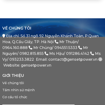
Khi
ATS
Thế
Nào
(Auto
Đối
Cần
Transfer
Tác
Hệ
Switch)
Chiến
Thống
Là
Lược
Này?
Gì?
Của
Tại
Bình
VỀ CHÚNG TÔI
Sao
Minh
Máy
Địa chỉ: Số 31 ngõ 92 Nguyễn Khánh Toàn, P.Quan
Phát
Dự
Hoa, Q.Cầu Giấy, TP. Hà Nội
Mr Thuận/
Phòng
Bắt
0964.160.888
Mr Chủng/
094551.5333
Mr
Buộc
Nguyên/
0982.815.855
Ms Hậu/
091286.4142
Ms
Phải
Có?
Vy/
093233.3822
Email: contact@gensetpower.vn
Website: gensetpower.vn
GIỚI THIỆU
Về chúng tôi
Tầm nhìn sứ mệnh
Cơ cấu tổ chức