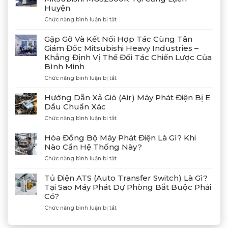
Huyện
ở
Chức năng bình luận bị tắt
Bàn
Giao
Gặp Gỡ Và Kết Nối Hợp Tác Cùng Tân
Thành
Giám Đốc Mitsubishi Heavy Industries –
Công
Khẳng Định Vị Thế Đối Tác Chiến Lược Của
4
Bình Minh
Máy
Phát
ở
Chức năng bình luận bị tắt
Điện
Gặp
Mitsubishi
Gỡ
Hướng Dẫn Xả Gió (Air) Máy Phát Điện Bị E
MGS2300R
Và
Dầu Chuẩn Xác
Tại
Kết
Cảng
ở
Chức năng bình luận bị tắt
Nối
Lạch
Hướng
Hợp
Huyện
Dẫn
Tác
Hòa Đồng Bộ Máy Phát Điện Là Gì? Khi
Xả
Cùng
Nào Cần Hệ Thống Này?
Gió
Tân
ở
Chức năng bình luận bị tắt
(Air)
Giám
Hòa
Máy
Đốc
Đồng
Phát
Mitsubishi
Tủ Điện ATS (Auto Transfer Switch) Là Gì?
Bộ
Điện
Heavy
Tại Sao Máy Phát Dự Phòng Bắt Buộc Phải
Máy
Bị
Industries
Có?
Phát
E
–
Điện
Dầu
ở
Chức năng bình luận bị tắt
Khẳng
Là
Chuẩn
Tủ
Định
Gì?
Xác
Điện
Vị