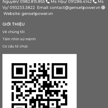
Nguyên/
0982.815.855
Ms Hậu/
091286.4142
Ms
Phải
Có?
Vy/
093233.3822
Email: contact@gensetpower.vn
Website: gensetpower.vn
GIỚI THIỆU
Về chúng tôi
Tầm nhìn sứ mệnh
Cơ cấu tổ chức