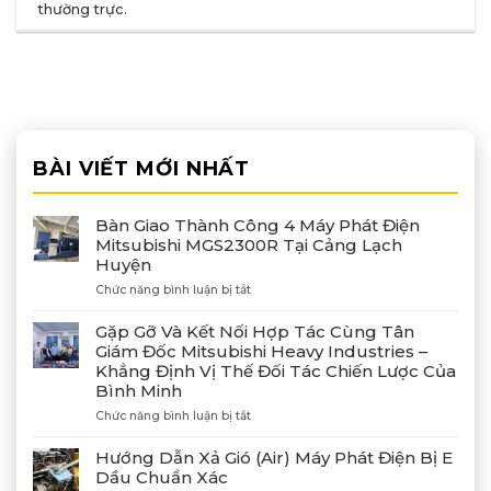
thường trực
.
BÀI VIẾT MỚI NHẤT
Bàn Giao Thành Công 4 Máy Phát Điện
Mitsubishi MGS2300R Tại Cảng Lạch
Huyện
ở
Chức năng bình luận bị tắt
Bàn
Giao
Gặp Gỡ Và Kết Nối Hợp Tác Cùng Tân
Thành
Giám Đốc Mitsubishi Heavy Industries –
Công
Khẳng Định Vị Thế Đối Tác Chiến Lược Của
4
Bình Minh
Máy
Phát
ở
Chức năng bình luận bị tắt
Điện
Gặp
Mitsubishi
Gỡ
Hướng Dẫn Xả Gió (Air) Máy Phát Điện Bị E
MGS2300R
Và
Dầu Chuẩn Xác
Tại
Kết