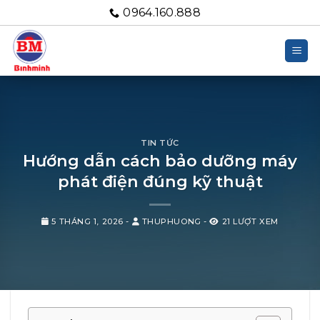
Bỏ
0964.160.888
qua
nội
dung
TIN TỨC
Hướng dẫn cách bảo dưỡng máy
phát điện đúng kỹ thuật
5 THÁNG 1, 2026
-
THUPHUONG
-
21 LƯỢT XEM