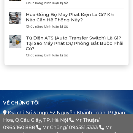
Cảng
ở
Chức năng bình luận bị tắt
Nối
Lạch
Hướng
Hợp
Huyện
Dẫn
Tác
Hòa Đồng Bộ Máy Phát Điện Là Gì? Khi
Xả
Cùng
Nào Cần Hệ Thống Này?
Gió
Tân
ở
Chức năng bình luận bị tắt
(Air)
Giám
Hòa
Máy
Đốc
Đồng
Phát
Mitsubishi
Tủ Điện ATS (Auto Transfer Switch) Là Gì?
Bộ
Điện
Heavy
Tại Sao Máy Phát Dự Phòng Bắt Buộc Phải
Máy
Bị
Industries
Có?
Phát
E
–
Điện
Dầu
ở
Chức năng bình luận bị tắt
Khẳng
Là
Chuẩn
Tủ
Định
Gì?
Xác
Điện
Vị
Khi
ATS
Thế
Nào
(Auto
Đối
Cần
Transfer
Tác
Hệ
Switch)
Chiến
Thống
Là
Lược
Này?
Gì?
Của
Tại
Bình
VỀ CHÚNG TÔI
Sao
Minh
Máy
Địa chỉ: Số 31 ngõ 92 Nguyễn Khánh Toàn, P.Quan
Phát
Dự
Hoa, Q.Cầu Giấy, TP. Hà Nội
Mr Thuận/
Phòng
Bắt
0964.160.888
Mr Chủng/
094551.5333
Mr
Buộc