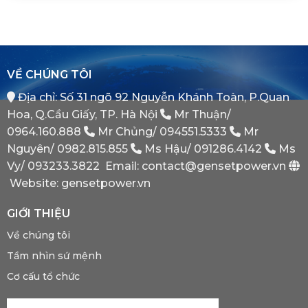
Nào
(Auto
Đối
Cần
Transfer
Tác
Hệ
Switch)
Chiến
Thống
Là
Lược
Này?
Gì?
Của
Tại
Bình
VỀ CHÚNG TÔI
Sao
Minh
Máy
Địa chỉ: Số 31 ngõ 92 Nguyễn Khánh Toàn, P.Quan
Phát
Dự
Hoa, Q.Cầu Giấy, TP. Hà Nội
Mr Thuận/
Phòng
Bắt
0964.160.888
Mr Chủng/
094551.5333
Mr
Buộc
Nguyên/
0982.815.855
Ms Hậu/
091286.4142
Ms
Phải
Có?
Vy/
093233.3822
Email: contact@gensetpower.vn
Website: gensetpower.vn
GIỚI THIỆU
Về chúng tôi
Tầm nhìn sứ mệnh
Cơ cấu tổ chức