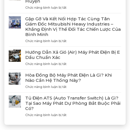
Huyện
ở
Chức năng bình luận bị tắt
Bàn
Giao
Gặp Gỡ Và Kết Nối Hợp Tác Cùng Tân
Thành
Giám Đốc Mitsubishi Heavy Industries –
Công
Khẳng Định Vị Thế Đối Tác Chiến Lược Của
4
Bình Minh
Máy
Phát
ở
Chức năng bình luận bị tắt
Điện
Gặp
Mitsubishi
Gỡ
Hướng Dẫn Xả Gió (Air) Máy Phát Điện Bị E
MGS2300R
Và
Dầu Chuẩn Xác
Tại
Kết
Cảng
ở
Chức năng bình luận bị tắt
Nối
Lạch
Hướng
Hợp
Huyện
Dẫn
Tác
Hòa Đồng Bộ Máy Phát Điện Là Gì? Khi
Xả
Cùng
Nào Cần Hệ Thống Này?
Gió
Tân
ở
Chức năng bình luận bị tắt
(Air)
Giám
Hòa
Máy
Đốc
Đồng
Phát
Mitsubishi
Tủ Điện ATS (Auto Transfer Switch) Là Gì?
Bộ
Điện
Heavy
Tại Sao Máy Phát Dự Phòng Bắt Buộc Phải
Máy
Bị
Industries
Có?
Phát
E
–
Điện
Dầu
ở
Chức năng bình luận bị tắt
Khẳng
Là
Chuẩn
Tủ
Định
Gì?
Xác
Điện
Vị
Khi
ATS
Thế