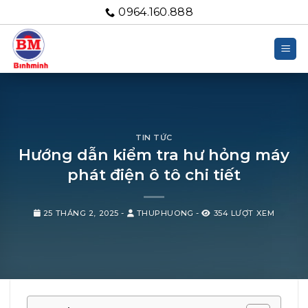
Bỏ
0964.160.888
qua
nội
dung
TIN TỨC
Hướng dẫn kiểm tra hư hỏng máy
phát điện ô tô chi tiết
25 THÁNG 2, 2025
-
THUPHUONG
-
354 LƯỢT XEM