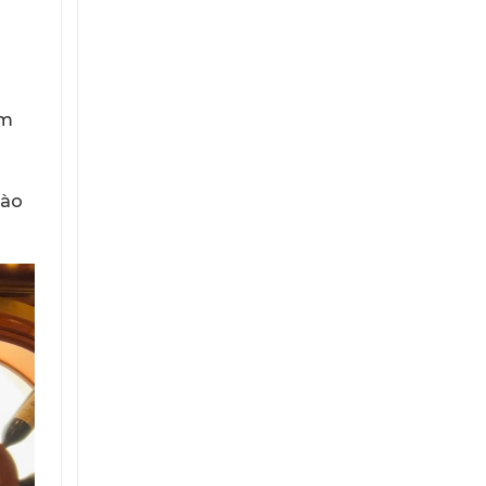
ẩm
hào