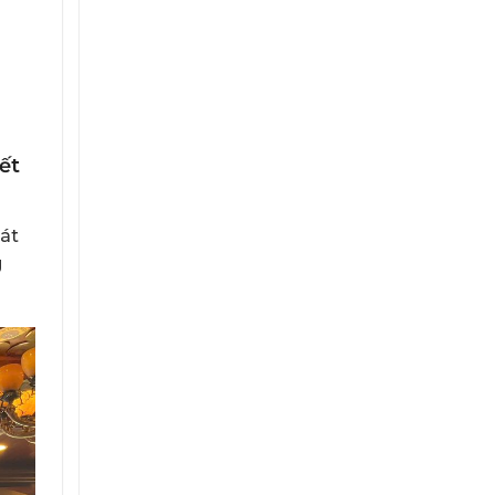
ết
át
g