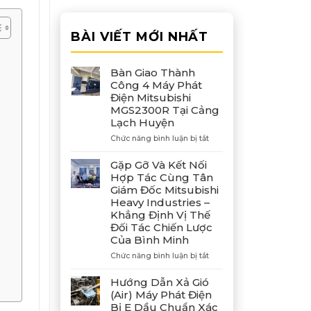
BÀI VIẾT MỚI NHẤT
Bàn Giao Thành
Công 4 Máy Phát
Điện Mitsubishi
MGS2300R Tại Cảng
Lạch Huyện
ở
Chức năng bình luận bị tắt
Bàn
Giao
Gặp Gỡ Và Kết Nối
Thành
Hợp Tác Cùng Tân
Công
Giám Đốc Mitsubishi
4
Heavy Industries –
Máy
Khẳng Định Vị Thế
Phát
Đối Tác Chiến Lược
Điện
Của Bình Minh
Mitsubishi
MGS2300R
ở
Chức năng bình luận bị tắt
Tại
Gặp
Cảng
Gỡ
Hướng Dẫn Xả Gió
Lạch
Và
(Air) Máy Phát Điện
Huyện
Kết
Bị E Dầu Chuẩn Xác
Nối