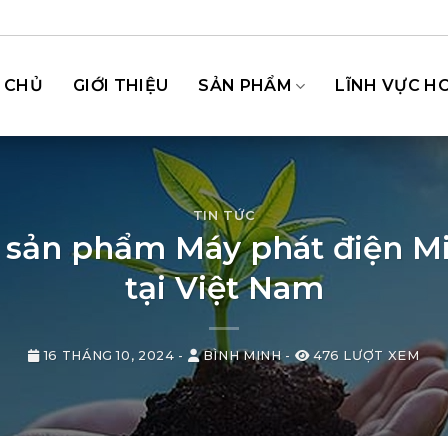
 CHỦ
GIỚI THIỆU
SẢN PHẨM
LĨNH VỰC H
TIN TỨC
i sản phẩm Máy phát điện Mi
tại Việt Nam
16 THÁNG 10, 2024
-
BÌNH MINH
-
476 LƯỢT XEM