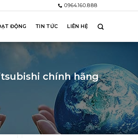
0964.160.888
OẠT ĐỘNG
TIN TỨC
LIÊN HỆ
tsubishi chính hãng