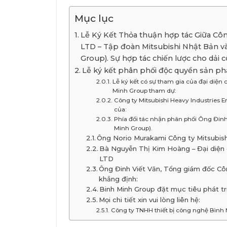
Mục lục
Lễ Ký Kết Thỏa thuận hợp tác Giữa Côn
LTD – Tập đoàn Mitsubishi Nhật Bản v
Group). Sự hợp tác chiến lược cho dải
Lễ ký kết phân phối độc quyền sản ph
Lễ ký kết có sự tham gia của đại diện
Minh Group tham dự:
Công ty Mitsubishi Heavy Industries E
của:
Phía đối tác nhận phân phối Ông Đinh
Minh Group).
Ông Norio Murakami Công ty Mitsubish
Bà Nguyễn Thị Kim Hoàng – Đại diện 
LTD
Ông Đinh Viết Văn, Tổng giám đốc Cô
khẳng định:
Binh Minh Group đặt mục tiêu phát tr
Mọi chi tiết xin vui lòng liên hệ:
Công ty TNHH thiết bị công nghệ Bình 