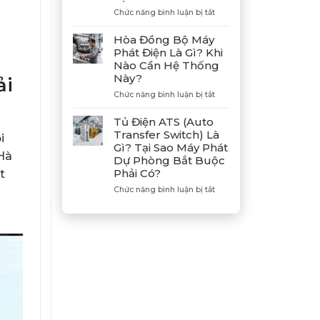
Hợp
ở
Chức năng bình luận bị tắt
Tác
Hướng
n
Cùng
Dẫn
Hòa Đồng Bộ Máy
Tân
Xả
Phát Điện Là Gì? Khi
Giám
Gió
Nào Cần Hệ Thống
Đốc
(Air)
Này?
ải
Mitsubishi
Máy
Heavy
Phát
ở
Chức năng bình luận bị tắt
Industries
Điện
Hòa
–
Bị
Đồng
Tủ Điện ATS (Auto
Khẳng
E
Bộ
Transfer Switch) Là
i
Định
Dầu
Máy
Gì? Tại Sao Máy Phát
Vị
Chuẩn
Phát
Hà
Dự Phòng Bắt Buộc
Thế
Xác
Điện
Phải Có?
Đối
t
Là
Tác
Gì?
ở
Chức năng bình luận bị tắt
Chiến
Khi
Tủ
Lược
Nào
Điện
Của
Cần
ATS
Bình
Hệ
(Auto
Minh
Thống
Transfer
Này?
Switch)
Là
Gì?
Tại
Sao
Máy