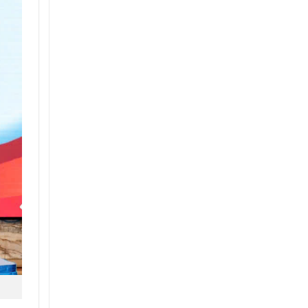
Phát
Dự
Phòng
Bắt
Buộc
Phải
Có?