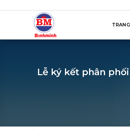
Bỏ
qua
nội
TRANG
dung
Lễ ký kết phân phố