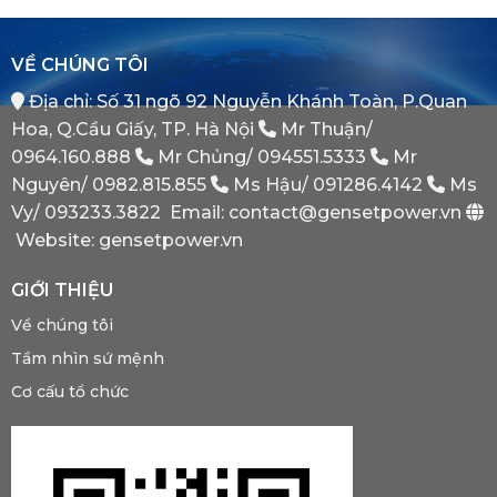
Thống
Là
Lược
Này?
Gì?
Của
Tại
Bình
VỀ CHÚNG TÔI
Sao
Minh
Máy
Địa chỉ: Số 31 ngõ 92 Nguyễn Khánh Toàn, P.Quan
Phát
Dự
Hoa, Q.Cầu Giấy, TP. Hà Nội
Mr Thuận/
Phòng
Bắt
0964.160.888
Mr Chủng/
094551.5333
Mr
Buộc
Nguyên/
0982.815.855
Ms Hậu/
091286.4142
Ms
Phải
Có?
Vy/
093233.3822
Email: contact@gensetpower.vn
Website: gensetpower.vn
GIỚI THIỆU
Về chúng tôi
Tầm nhìn sứ mệnh
Cơ cấu tổ chức