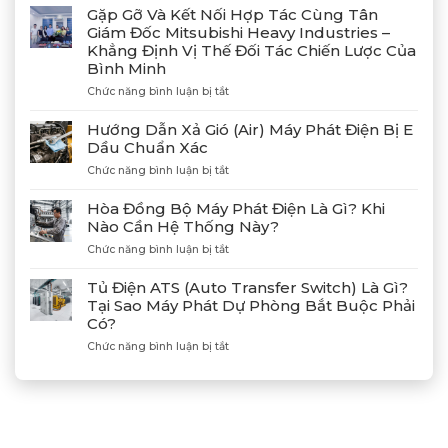
Giao
Gặp Gỡ Và Kết Nối Hợp Tác Cùng Tân
Thành
Giám Đốc Mitsubishi Heavy Industries –
Công
Khẳng Định Vị Thế Đối Tác Chiến Lược Của
4
Bình Minh
Máy
Phát
ở
Chức năng bình luận bị tắt
Điện
Gặp
Mitsubishi
Gỡ
Hướng Dẫn Xả Gió (Air) Máy Phát Điện Bị E
MGS2300R
Và
Dầu Chuẩn Xác
Tại
Kết
Cảng
ở
Chức năng bình luận bị tắt
Nối
Lạch
Hướng
Hợp
Huyện
Dẫn
Tác
Hòa Đồng Bộ Máy Phát Điện Là Gì? Khi
Xả
Cùng
Nào Cần Hệ Thống Này?
Gió
Tân
ở
Chức năng bình luận bị tắt
(Air)
Giám
Hòa
Máy
Đốc
Đồng
Phát
Mitsubishi
Tủ Điện ATS (Auto Transfer Switch) Là Gì?
Bộ
Điện
Heavy
Tại Sao Máy Phát Dự Phòng Bắt Buộc Phải
Máy
Bị
Industries
Có?
Phát
E
–
Điện
Dầu
ở
Chức năng bình luận bị tắt
Khẳng
Là
Chuẩn
Tủ
Định
Gì?
Xác
Điện
Vị
Khi
ATS
Thế
Nào
(Auto
Đối
Cần
Transfer
Tác
Hệ
Switch)
Chiến