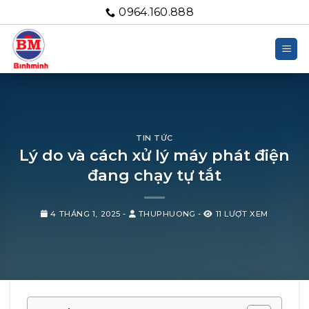
Bỏ
0964.160.888
qua
nội
dung
TIN TỨC
Lý do và cách xử lý máy phát điện
đang chạy tự tắt
4 THÁNG 1, 2025
-
THUPHUONG
-
11 LƯỢT XEM