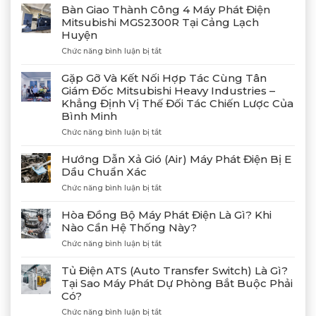
Bàn Giao Thành Công 4 Máy Phát Điện
Mitsubishi MGS2300R Tại Cảng Lạch
Huyện
ở
Chức năng bình luận bị tắt
Bàn
Giao
Gặp Gỡ Và Kết Nối Hợp Tác Cùng Tân
Thành
Giám Đốc Mitsubishi Heavy Industries –
Công
Khẳng Định Vị Thế Đối Tác Chiến Lược Của
4
Bình Minh
Máy
Phát
ở
Chức năng bình luận bị tắt
Điện
Gặp
Mitsubishi
Gỡ
Hướng Dẫn Xả Gió (Air) Máy Phát Điện Bị E
MGS2300R
Và
Dầu Chuẩn Xác
Tại
Kết
Cảng
ở
Chức năng bình luận bị tắt
Nối
Lạch
Hướng
Hợp
Huyện
Dẫn
Tác
Hòa Đồng Bộ Máy Phát Điện Là Gì? Khi
Xả
Cùng
Nào Cần Hệ Thống Này?
Gió
Tân
ở
Chức năng bình luận bị tắt
(Air)
Giám
Hòa
Máy
Đốc
Đồng
Phát
Mitsubishi
Tủ Điện ATS (Auto Transfer Switch) Là Gì?
Bộ
Điện
Heavy
Tại Sao Máy Phát Dự Phòng Bắt Buộc Phải
Máy
Bị
Industries
Có?
Phát
E
–
Điện
Dầu
ở
Chức năng bình luận bị tắt
Khẳng