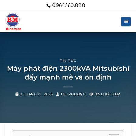
Bỏ
0964.160.888
qua
nội
dung
TIN TỨC
Máy phát điện 2300kVA Mitsubishi
đầy mạnh mẽ và ổn định
9 THÁNG 12, 2025
-
THUPHUONG
-
185 LƯỢT XEM