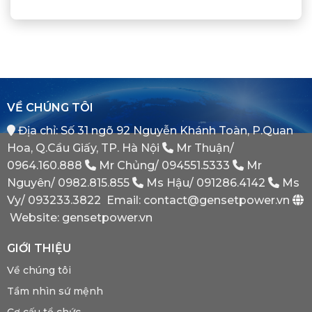
Là
Chuẩn
Tủ
Định
Gì?
Xác
Điện
Vị
Khi
ATS
Thế
Nào
(Auto
Đối
Cần
Transfer
Tác
Hệ
Switch)
Chiến
Thống
Là
Lược
Này?
Gì?
Của
Tại
Bình
VỀ CHÚNG TÔI
Sao
Minh
Máy
Địa chỉ: Số 31 ngõ 92 Nguyễn Khánh Toàn, P.Quan
Phát
Dự
Hoa, Q.Cầu Giấy, TP. Hà Nội
Mr Thuận/
Phòng
Bắt
0964.160.888
Mr Chủng/
094551.5333
Mr
Buộc
Nguyên/
0982.815.855
Ms Hậu/
091286.4142
Ms
Phải
Có?
Vy/
093233.3822
Email: contact@gensetpower.vn
Website: gensetpower.vn
GIỚI THIỆU
Về chúng tôi
Tầm nhìn sứ mệnh