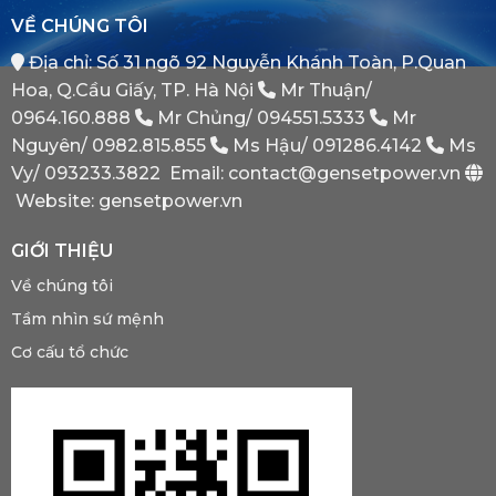
Tại
Bình
VỀ CHÚNG TÔI
Sao
Minh
Máy
Địa chỉ: Số 31 ngõ 92 Nguyễn Khánh Toàn, P.Quan
Phát
Dự
Hoa, Q.Cầu Giấy, TP. Hà Nội
Mr Thuận/
Phòng
Bắt
0964.160.888
Mr Chủng/
094551.5333
Mr
Buộc
Nguyên/
0982.815.855
Ms Hậu/
091286.4142
Ms
Phải
Có?
Vy/
093233.3822
Email: contact@gensetpower.vn
Website: gensetpower.vn
GIỚI THIỆU
Về chúng tôi
Tầm nhìn sứ mệnh
Cơ cấu tổ chức