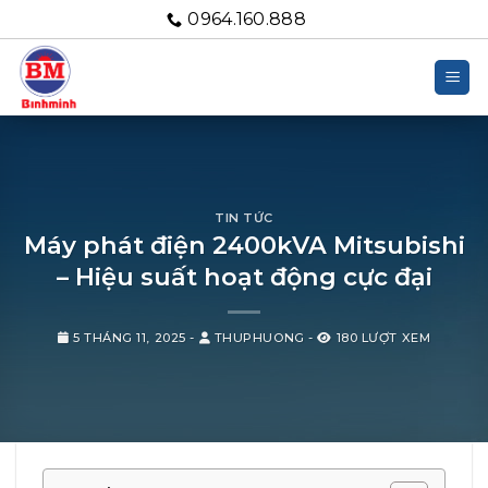
Bỏ
0964.160.888
qua
nội
dung
TIN TỨC
Máy phát điện 2400kVA Mitsubishi
– Hiệu suất hoạt động cực đại
5 THÁNG 11, 2025
-
THUPHUONG
-
180 LƯỢT XEM