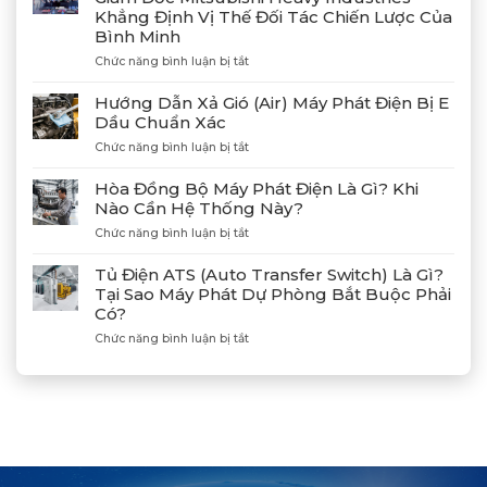
Công
Khẳng Định Vị Thế Đối Tác Chiến Lược Của
4
Bình Minh
Máy
Phát
ở
Chức năng bình luận bị tắt
Điện
Gặp
Mitsubishi
Gỡ
Hướng Dẫn Xả Gió (Air) Máy Phát Điện Bị E
MGS2300R
Và
Dầu Chuẩn Xác
Tại
Kết
Cảng
ở
Chức năng bình luận bị tắt
Nối
Lạch
Hướng
Hợp
Huyện
Dẫn
Tác
Hòa Đồng Bộ Máy Phát Điện Là Gì? Khi
Xả
Cùng
Nào Cần Hệ Thống Này?
Gió
Tân
ở
Chức năng bình luận bị tắt
(Air)
Giám
Hòa
Máy
Đốc
Đồng
Phát
Mitsubishi
Tủ Điện ATS (Auto Transfer Switch) Là Gì?
Bộ
Điện
Heavy
Tại Sao Máy Phát Dự Phòng Bắt Buộc Phải
Máy
Bị
Industries
Có?
Phát
E
–
Điện
Dầu
ở
Chức năng bình luận bị tắt
Khẳng
Là
Chuẩn
Tủ
Định
Gì?
Xác
Điện
Vị
Khi
ATS
Thế
Nào
(Auto
Đối
Cần
Transfer
Tác
Hệ
Switch)
Chiến
Thống
Là
Lược
Này?
Gì?
Của