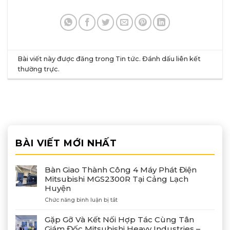
Bài viết này được đăng trong
Tin tức
. Đánh dấu
liên kết
thường trực
.
BÀI VIẾT MỚI NHẤT
Bàn Giao Thành Công 4 Máy Phát Điện
Mitsubishi MGS2300R Tại Cảng Lạch
Huyện
ở
Chức năng bình luận bị tắt
Bàn
Giao
Gặp Gỡ Và Kết Nối Hợp Tác Cùng Tân
Thành
Giám Đốc Mitsubishi Heavy Industries –