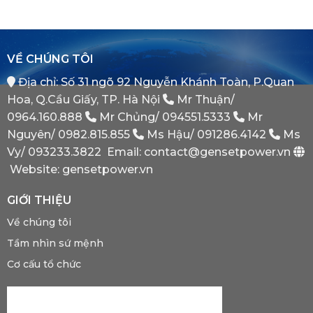
Cần
Transfer
Tác
Hệ
Switch)
Chiến
Thống
Là
Lược
Này?
Gì?
Của
Tại
Bình
VỀ CHÚNG TÔI
Sao
Minh
Máy
Địa chỉ: Số 31 ngõ 92 Nguyễn Khánh Toàn, P.Quan
Phát
Dự
Hoa, Q.Cầu Giấy, TP. Hà Nội
Mr Thuận/
Phòng
Bắt
0964.160.888
Mr Chủng/
094551.5333
Mr
Buộc
Nguyên/
0982.815.855
Ms Hậu/
091286.4142
Ms
Phải
Có?
Vy/
093233.3822
Email: contact@gensetpower.vn
Website: gensetpower.vn
GIỚI THIỆU
Về chúng tôi
Tầm nhìn sứ mệnh
Cơ cấu tổ chức