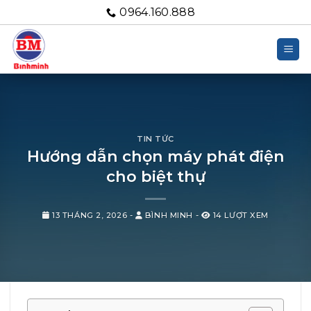
Bỏ
0964.160.888
qua
nội
dung
TIN TỨC
Hướng dẫn chọn máy phát điện
cho biệt thự
13 THÁNG 2, 2026
-
BÌNH MINH
-
14 LƯỢT XEM