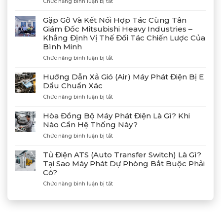
ở
Chức năng bình luận bị tắt
Bàn
Giao
Gặp Gỡ Và Kết Nối Hợp Tác Cùng Tân
Thành
Giám Đốc Mitsubishi Heavy Industries –
Công
Khẳng Định Vị Thế Đối Tác Chiến Lược Của
4
Bình Minh
Máy
Phát
ở
Chức năng bình luận bị tắt
Điện
Gặp
Mitsubishi
Gỡ
Hướng Dẫn Xả Gió (Air) Máy Phát Điện Bị E
MGS2300R
Và
Dầu Chuẩn Xác
Tại
Kết
Cảng
ở
Chức năng bình luận bị tắt
Nối
Lạch
Hướng
Hợp
Huyện
Dẫn
Tác
Hòa Đồng Bộ Máy Phát Điện Là Gì? Khi
Xả
Cùng
Nào Cần Hệ Thống Này?
Gió
Tân
ở
Chức năng bình luận bị tắt
(Air)
Giám
Hòa
Máy
Đốc
Đồng
Phát
Mitsubishi
Tủ Điện ATS (Auto Transfer Switch) Là Gì?
Bộ
Điện
Heavy
Tại Sao Máy Phát Dự Phòng Bắt Buộc Phải
Máy
Bị
Industries
Có?
Phát
E
–
Điện
Dầu
ở
Chức năng bình luận bị tắt
Khẳng
Là
Chuẩn
Tủ
Định
Gì?
Xác
Điện
Vị
Khi
ATS
Thế
Nào
(Auto
Đối