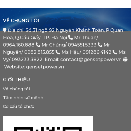
Hệ
Switch)
Chiến
Thống
Là
Lược
Này?
Gì?
Của
Tại
Bình
VỀ CHÚNG TÔI
Sao
Minh
Máy
Địa chỉ: Số 31 ngõ 92 Nguyễn Khánh Toàn, P.Quan
Phát
Dự
Hoa, Q.Cầu Giấy, TP. Hà Nội
Mr Thuận/
Phòng
Bắt
0964.160.888
Mr Chủng/
094551.5333
Mr
Buộc
Nguyên/
0982.815.855
Ms Hậu/
091286.4142
Ms
Phải
Có?
Vy/
093233.3822
Email: contact@gensetpower.vn
Website: gensetpower.vn
GIỚI THIỆU
Về chúng tôi
Tầm nhìn sứ mệnh
Cơ cấu tổ chức