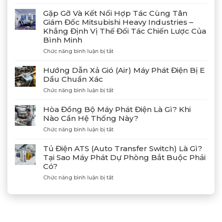
Bàn
Giao
Gặp Gỡ Và Kết Nối Hợp Tác Cùng Tân
Thành
Giám Đốc Mitsubishi Heavy Industries –
Công
Khẳng Định Vị Thế Đối Tác Chiến Lược Của
4
Bình Minh
Máy
Phát
ở
Chức năng bình luận bị tắt
Điện
Gặp
Mitsubishi
Gỡ
Hướng Dẫn Xả Gió (Air) Máy Phát Điện Bị E
MGS2300R
Và
Dầu Chuẩn Xác
Tại
Kết
Cảng
ở
Chức năng bình luận bị tắt
Nối
Lạch
Hướng
Hợp
Huyện
Dẫn
Tác
Hòa Đồng Bộ Máy Phát Điện Là Gì? Khi
Xả
Cùng
Nào Cần Hệ Thống Này?
Gió
Tân
ở
Chức năng bình luận bị tắt
(Air)
Giám
Hòa
Máy
Đốc
Đồng
Phát
Mitsubishi
Tủ Điện ATS (Auto Transfer Switch) Là Gì?
Bộ
Điện
Heavy
Tại Sao Máy Phát Dự Phòng Bắt Buộc Phải
Máy
Bị
Industries
Có?
Phát
E
–
Điện
Dầu
ở
Chức năng bình luận bị tắt
Khẳng
Là
Chuẩn
Tủ
Định
Gì?
Xác
Điện
Vị
Khi
ATS
Thế
Nào
(Auto
Đối
Cần
Transfer
Tác