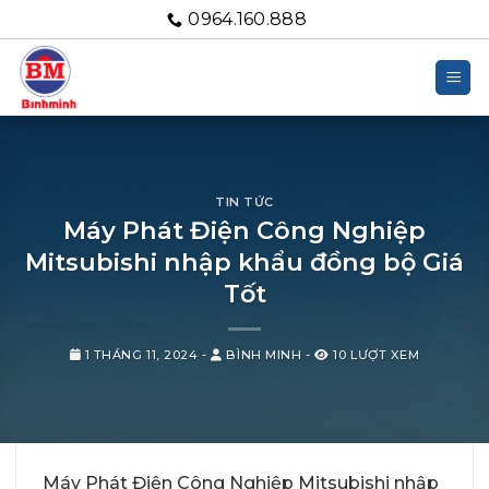
Bỏ
0964.160.888
qua
nội
dung
TIN TỨC
Máy Phát Điện Công Nghiệp
Mitsubishi nhập khẩu đồng bộ Giá
Tốt
1 THÁNG 11, 2024
-
BÌNH MINH
-
10 LƯỢT XEM
Máy Phát Điện Công Nghiệp Mitsubishi nhập