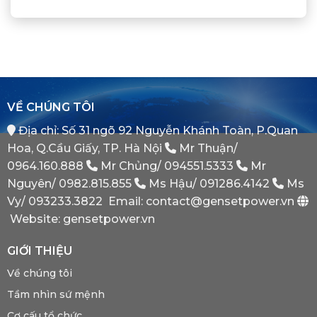
Là
Chuẩn
Tủ
Định
Gì?
Xác
Điện
Vị
Khi
ATS
Thế
Nào
(Auto
Đối
Cần
Transfer
Tác
Hệ
Switch)
Chiến
Thống
Là
Lược
Này?
Gì?
Của
Tại
Bình
VỀ CHÚNG TÔI
Sao
Minh
Máy
Địa chỉ: Số 31 ngõ 92 Nguyễn Khánh Toàn, P.Quan
Phát
Dự
Hoa, Q.Cầu Giấy, TP. Hà Nội
Mr Thuận/
Phòng
Bắt
0964.160.888
Mr Chủng/
094551.5333
Mr
Buộc
Nguyên/
0982.815.855
Ms Hậu/
091286.4142
Ms
Phải
Có?
Vy/
093233.3822
Email: contact@gensetpower.vn
Website: gensetpower.vn
GIỚI THIỆU
Về chúng tôi
Tầm nhìn sứ mệnh
Cơ cấu tổ chức