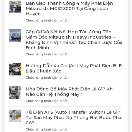
Bàn Giao Thành Công 4 Máy Phát Điện
Mitsubishi MGS2300R Tại Cảng Lạch
Huyện
ở
Chức năng bình luận bị tắt
Bàn
Giao
Gặp Gỡ Và Kết Nối Hợp Tác Cùng Tân
Thành
Giám Đốc Mitsubishi Heavy Industries –
Công
Khẳng Định Vị Thế Đối Tác Chiến Lược Của
4
Bình Minh
Máy
Phát
ở
Chức năng bình luận bị tắt
Điện
Gặp
Mitsubishi
Gỡ
Hướng Dẫn Xả Gió (Air) Máy Phát Điện Bị E
MGS2300R
Và
Dầu Chuẩn Xác
Tại
Kết
Cảng
ở
Chức năng bình luận bị tắt
Nối
Lạch
Hướng
Hợp
Huyện
Dẫn
Tác
Hòa Đồng Bộ Máy Phát Điện Là Gì? Khi
Xả
Cùng
Nào Cần Hệ Thống Này?
Gió
Tân
ở
Chức năng bình luận bị tắt
(Air)
Giám
Hòa
Máy
Đốc
Đồng
Phát
Mitsubishi
Tủ Điện ATS (Auto Transfer Switch) Là Gì?
Bộ
Điện
Heavy
Tại Sao Máy Phát Dự Phòng Bắt Buộc Phải
Máy
Bị
Industries
Có?
Phát
E
–
Điện
Dầu
ở
Chức năng bình luận bị tắt
Khẳng