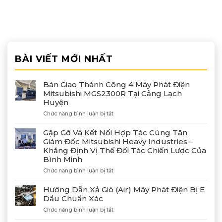
BÀI VIẾT MỚI NHẤT
Bàn Giao Thành Công 4 Máy Phát Điện
Mitsubishi MGS2300R Tại Cảng Lạch
Huyện
ở
Chức năng bình luận bị tắt
Bàn
Giao
Gặp Gỡ Và Kết Nối Hợp Tác Cùng Tân
Thành
Giám Đốc Mitsubishi Heavy Industries –
Công
Khẳng Định Vị Thế Đối Tác Chiến Lược Của
4
Bình Minh
Máy
Phát
ở
Chức năng bình luận bị tắt
Điện
Gặp
Mitsubishi
Gỡ
Hướng Dẫn Xả Gió (Air) Máy Phát Điện Bị E
MGS2300R
Và
Dầu Chuẩn Xác
Tại
Kết
Cảng
ở
Chức năng bình luận bị tắt
Nối
Lạch
Hướng
Hợp