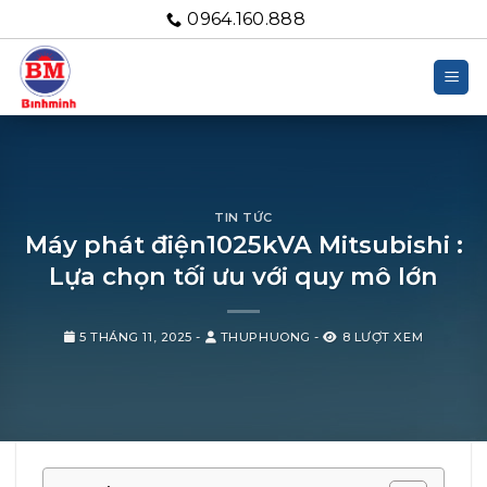
Bỏ
0964.160.888
qua
nội
dung
TIN TỨC
Máy phát điện1025kVA Mitsubishi :
Lựa chọn tối ưu với quy mô lớn
5 THÁNG 11, 2025
-
THUPHUONG
-
8 LƯỢT XEM