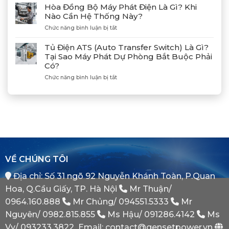
Huyện
Dẫn
Tác
Hòa Đồng Bộ Máy Phát Điện Là Gì? Khi
Xả
Cùng
Nào Cần Hệ Thống Này?
Gió
Tân
ở
Chức năng bình luận bị tắt
(Air)
Giám
Hòa
Máy
Đốc
Đồng
Phát
Mitsubishi
Tủ Điện ATS (Auto Transfer Switch) Là Gì?
Bộ
Điện
Heavy
Tại Sao Máy Phát Dự Phòng Bắt Buộc Phải
Máy
Bị
Industries
Có?
Phát
E
–
Điện
Dầu
ở
Chức năng bình luận bị tắt
Khẳng
Là
Chuẩn
Tủ
Định
Gì?
Xác
Điện
Vị
Khi
ATS
Thế
Nào
(Auto
Đối
Cần
Transfer
Tác
Hệ
Switch)
Chiến
Thống
Là
Lược
Này?
Gì?
Của
Tại
Bình
VỀ CHÚNG TÔI
Sao
Minh
Máy
Địa chỉ: Số 31 ngõ 92 Nguyễn Khánh Toàn, P.Quan
Phát
Dự
Hoa, Q.Cầu Giấy, TP. Hà Nội
Mr Thuận/
Phòng
Bắt
0964.160.888
Mr Chủng/
094551.5333
Mr
Buộc
Nguyên/
0982.815.855
Ms Hậu/
091286.4142
Ms
Phải
Có?
Vy/
093233.3822
Email: contact@gensetpower.vn