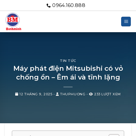
Bỏ
0964.160.888
qua
nội
dung
TIN TỨC
Máy phát điện Mitsubishi có vỏ
chống ồn – Êm ái và tĩnh lặng
12 THÁNG 9, 2025
-
THUPHUONG
-
233 LƯỢT XEM