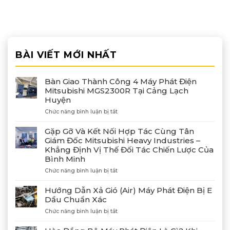
BÀI VIẾT MỚI NHẤT
Bàn Giao Thành Công 4 Máy Phát Điện
Mitsubishi MGS2300R Tại Cảng Lạch
Huyện
ở
Chức năng bình luận bị tắt
Bàn
Giao
Gặp Gỡ Và Kết Nối Hợp Tác Cùng Tân
Thành
Giám Đốc Mitsubishi Heavy Industries –
Công
Khẳng Định Vị Thế Đối Tác Chiến Lược Của
4
Bình Minh
Máy
Phát
ở
Chức năng bình luận bị tắt
Điện
Gặp
Mitsubishi
Gỡ
Hướng Dẫn Xả Gió (Air) Máy Phát Điện Bị E
MGS2300R
Và
Dầu Chuẩn Xác
Tại
Kết
Cảng
ở
Chức năng bình luận bị tắt
Nối
Lạch
Hướng
Hợp
Huyện
Dẫn
Tác