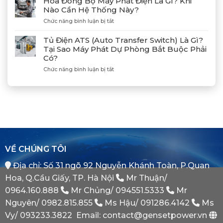
Hòa Đồng Bộ Máy Phát Điện Là Gì? Khi
Xả
Cùng
Nào Cần Hệ Thống Này?
Gió
Tân
ở
Chức năng bình luận bị tắt
(Air)
Giám
Hòa
Máy
Đốc
Đồng
Phát
Mitsubishi
Tủ Điện ATS (Auto Transfer Switch) Là Gì?
Bộ
Điện
Heavy
Tại Sao Máy Phát Dự Phòng Bắt Buộc Phải
Máy
Bị
Industries
Có?
Phát
E
–
Điện
Dầu
ở
Chức năng bình luận bị tắt
Khẳng
Là
Chuẩn
Tủ
Định
Gì?
Xác
Điện
Vị
Khi
ATS
Thế
Nào
(Auto
Đối
Cần
Transfer
Tác
Hệ
Switch)
Chiến
Thống
Là
Lược
Này?
Gì?
Của
Tại
Bình
VỀ CHÚNG TÔI
Sao
Minh
Máy
Địa chỉ: Số 31 ngõ 92 Nguyễn Khánh Toàn, P.Quan
Phát
Dự
Hoa, Q.Cầu Giấy, TP. Hà Nội
Mr Thuận/
Phòng
Bắt
0964.160.888
Mr Chủng/
094551.5333
Mr
Buộc
Nguyên/
0982.815.855
Ms Hậu/
091286.4142
Ms
Phải
Có?
Vy/
093233.3822
Email: contact@gensetpower.vn