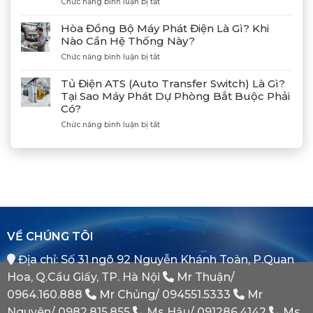
ở
Chức năng bình luận bị tắt
Nối
Lạch
Hướng
Hợp
Huyện
Dẫn
Tác
Hòa Đồng Bộ Máy Phát Điện Là Gì? Khi
Xả
Cùng
Nào Cần Hệ Thống Này?
Gió
Tân
ở
Chức năng bình luận bị tắt
(Air)
Giám
Hòa
Máy
Đốc
Đồng
Phát
Mitsubishi
Tủ Điện ATS (Auto Transfer Switch) Là Gì?
Bộ
Điện
Heavy
Tại Sao Máy Phát Dự Phòng Bắt Buộc Phải
Máy
Bị
Industries
Có?
Phát
E
–
Điện
Dầu
ở
Chức năng bình luận bị tắt
Khẳng
Là
Chuẩn
Tủ
Định
Gì?
Xác
Điện
Vị
Khi
ATS
Thế
Nào
(Auto
Đối
Cần
Transfer
Tác
Hệ
Switch)
Chiến
Thống
Là
Lược
Này?
Gì?
Của
Tại
Bình
VỀ CHÚNG TÔI
Sao
Minh
Máy
Địa chỉ: Số 31 ngõ 92 Nguyễn Khánh Toàn, P.Quan
Phát
Dự
Hoa, Q.Cầu Giấy, TP. Hà Nội
Mr Thuận/
Phòng
Bắt
0964.160.888
Mr Chủng/
094551.5333
Mr
Buộc
Nguyên/
0982.815.855
Ms Hậu/
091286.4142
Ms