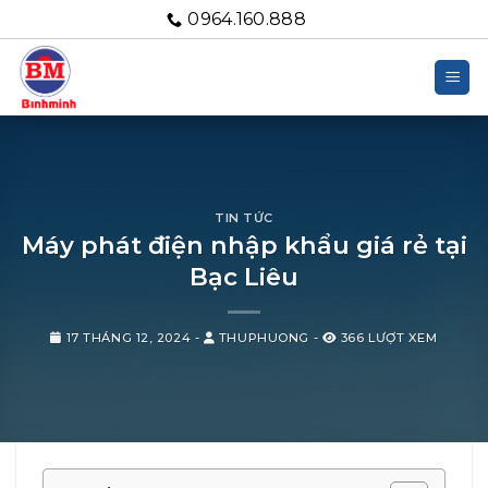
Bỏ
0964.160.888
qua
nội
dung
TIN TỨC
Máy phát điện nhập khẩu giá rẻ tại
Bạc Liêu
17 THÁNG 12, 2024
-
THUPHUONG
-
366 LƯỢT XEM