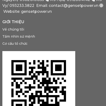
Phải
Có?
Vy/
093233.3822
Email: contact@gensetpower.vn
Website: gensetpower.vn
GIỚI THIỆU
Về chúng tôi
Tầm nhìn sứ mệnh
Cơ cấu tổ chức