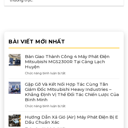
thường trực
.
BÀI VIẾT MỚI NHẤT
Bàn Giao Thành Công 4 Máy Phát Điện
Mitsubishi MGS2300R Tại Cảng Lạch
Huyện
ở
Chức năng bình luận bị tắt
Bàn
Giao
Gặp Gỡ Và Kết Nối Hợp Tác Cùng Tân
Thành
Giám Đốc Mitsubishi Heavy Industries –
Công
Khẳng Định Vị Thế Đối Tác Chiến Lược Của
4
Bình Minh
Máy
Phát
ở
Chức năng bình luận bị tắt
Điện
Gặp
Mitsubishi
Gỡ
Hướng Dẫn Xả Gió (Air) Máy Phát Điện Bị E
MGS2300R
Và
Dầu Chuẩn Xác
Tại
Kết
Cảng