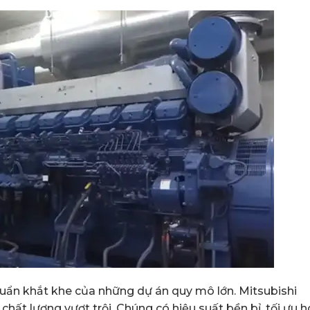
uẩn khắt khe của những dự án quy mô lớn. Mitsubishi
hất lượng vượt trội. Chúng có hiệu suất bền bỉ, tối ưu 