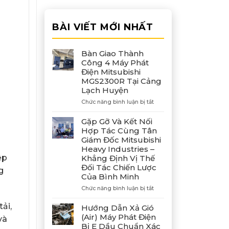
BÀI VIẾT MỚI NHẤT
Bàn Giao Thành
Công 4 Máy Phát
Điện Mitsubishi
MGS2300R Tại Cảng
Lạch Huyện
ở
Chức năng bình luận bị tắt
Bàn
Giao
Gặp Gỡ Và Kết Nối
Thành
Hợp Tác Cùng Tân
Công
Giám Đốc Mitsubishi
4
Heavy Industries –
Máy
ệp
Khẳng Định Vị Thế
Phát
Đối Tác Chiến Lược
Điện
g
Của Bình Minh
Mitsubishi
MGS2300R
ở
Chức năng bình luận bị tắt
Tại
Gặp
Cảng
Gỡ
ải,
Hướng Dẫn Xả Gió
Lạch
Và
(Air) Máy Phát Điện
Huyện
và
Kết
Bị E Dầu Chuẩn Xác
Nối