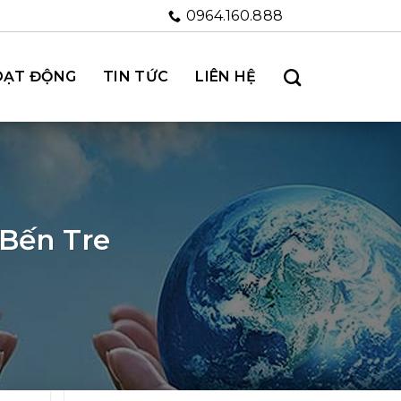
0964.160.888
OẠT ĐỘNG
TIN TỨC
LIÊN HỆ
 Bến Tre