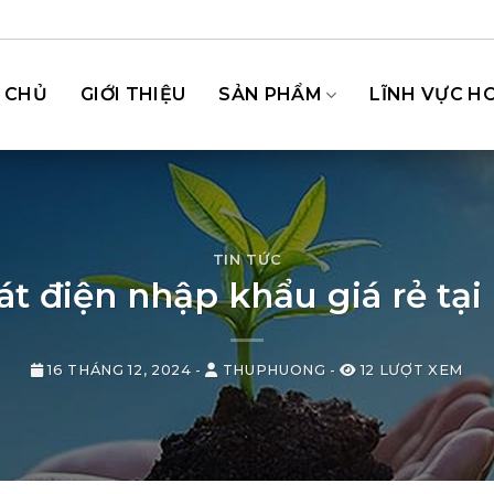
 CHỦ
GIỚI THIỆU
SẢN PHẨM
LĨNH VỰC H
TIN TỨC
t điện nhập khẩu giá rẻ tại
16 THÁNG 12, 2024
-
THUPHUONG
-
12 LƯỢT XEM