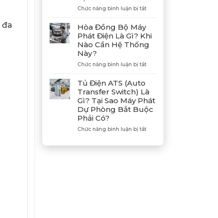
Hợp
ở
Chức năng bình luận bị tắt
Tác
Hướng
Cùng
Dẫn
i đa
Hòa Đồng Bộ Máy
Tân
Xả
Phát Điện Là Gì? Khi
Giám
Gió
Nào Cần Hệ Thống
Đốc
(Air)
Này?
Mitsubishi
Máy
Heavy
Phát
ở
Chức năng bình luận bị tắt
Industries
Điện
Hòa
–
Bị
Đồng
Tủ Điện ATS (Auto
Khẳng
E
Bộ
Transfer Switch) Là
Định
Dầu
Máy
Gì? Tại Sao Máy Phát
Vị
Chuẩn
Phát
Dự Phòng Bắt Buộc
Thế
Xác
Điện
Phải Có?
Đối
Là
Tác
Gì?
ở
Chức năng bình luận bị tắt
Chiến
Khi
Tủ
Lược
Nào
Điện
Của
Cần
ATS
Bình
Hệ
(Auto
Minh
Thống
Transfer
Này?
Switch)
Là
Gì?
Tại
Sao
Máy