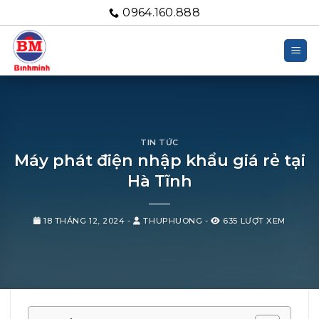
Bỏ
0964.160.888
qua
nội
dung
TIN TỨC
Máy phát điện nhập khẩu giá rẻ tại
Hà Tĩnh
18 THÁNG 12, 2024
-
THUPHUONG
-
635 LƯỢT XEM