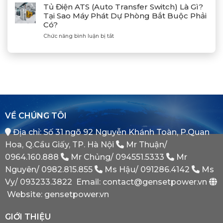
Đồng
Phát
Mitsubishi
Tủ Điện ATS (Auto Transfer Switch) Là Gì?
Bộ
Điện
Heavy
Tại Sao Máy Phát Dự Phòng Bắt Buộc Phải
Máy
Bị
Industries
Có?
Phát
E
–
Điện
Dầu
ở
Chức năng bình luận bị tắt
Khẳng
Là
Chuẩn
Tủ
Định
Gì?
Xác
Điện
Vị
Khi
ATS
Thế
Nào
(Auto
Đối
Cần
Transfer
Tác
Hệ
Switch)
Chiến
Thống
Là
Lược
Này?
Gì?
Của
Tại
Bình
VỀ CHÚNG TÔI
Sao
Minh
Máy
Địa chỉ: Số 31 ngõ 92 Nguyễn Khánh Toàn, P.Quan
Phát
Dự
Hoa, Q.Cầu Giấy, TP. Hà Nội
Mr Thuận/
Phòng
Bắt
0964.160.888
Mr Chủng/
094551.5333
Mr
Buộc
Nguyên/
0982.815.855
Ms Hậu/
091286.4142
Ms
Phải
Có?
Vy/
093233.3822
Email: contact@gensetpower.vn
Website: gensetpower.vn
GIỚI THIỆU