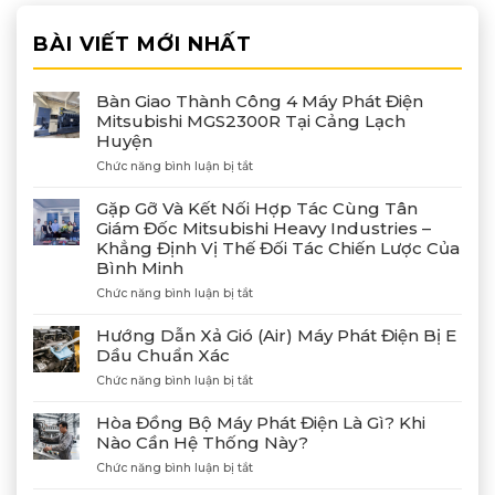
BÀI VIẾT MỚI NHẤT
Bàn Giao Thành Công 4 Máy Phát Điện
Mitsubishi MGS2300R Tại Cảng Lạch
Huyện
ở
Chức năng bình luận bị tắt
Bàn
Giao
Gặp Gỡ Và Kết Nối Hợp Tác Cùng Tân
Thành
Giám Đốc Mitsubishi Heavy Industries –
Công
Khẳng Định Vị Thế Đối Tác Chiến Lược Của
4
Bình Minh
Máy
Phát
ở
Chức năng bình luận bị tắt
Điện
Gặp
Mitsubishi
Gỡ
Hướng Dẫn Xả Gió (Air) Máy Phát Điện Bị E
MGS2300R
Và
Dầu Chuẩn Xác
Tại
Kết
Cảng
ở
Chức năng bình luận bị tắt
Nối
Lạch
Hướng
Hợp
Huyện
Dẫn
Tác
Hòa Đồng Bộ Máy Phát Điện Là Gì? Khi
Xả
Cùng
Nào Cần Hệ Thống Này?
Gió
Tân
ở
Chức năng bình luận bị tắt
(Air)
Giám
Hòa
Máy
Đốc