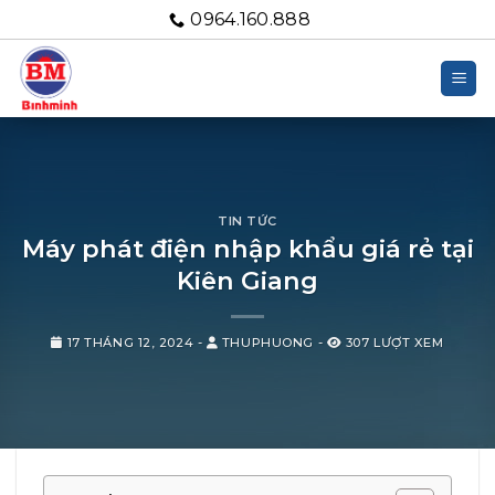
Bỏ
0964.160.888
qua
nội
dung
TIN TỨC
Máy phát điện nhập khẩu giá rẻ tại
Kiên Giang
17 THÁNG 12, 2024
-
THUPHUONG
-
307 LƯỢT XEM