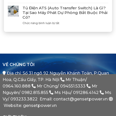
Hòa
Máy
Đốc
Đồng
Phát
Mitsubishi
Tủ Điện ATS (Auto Transfer Switch) Là Gì?
Bộ
Điện
Heavy
Tại Sao Máy Phát Dự Phòng Bắt Buộc Phải
Máy
Bị
Industries
Có?
Phát
E
–
Điện
Dầu
ở
Chức năng bình luận bị tắt
Khẳng
Là
Chuẩn
Tủ
Định
Gì?
Xác
Điện
Vị
Khi
ATS
Thế
Nào
(Auto
Đối
Cần
Transfer
Tác
Hệ
Switch)
Chiến
Thống
Là
Lược
Này?
Gì?
Của
Tại
Bình
VỀ CHÚNG TÔI
Sao
Minh
Máy
Địa chỉ: Số 31 ngõ 92 Nguyễn Khánh Toàn, P.Quan
Phát
Dự
Hoa, Q.Cầu Giấy, TP. Hà Nội
Mr Thuận/
Phòng
Bắt
0964.160.888
Mr Chủng/
094551.5333
Mr
Buộc
Nguyên/
0982.815.855
Ms Hậu/
091286.4142
Ms
Phải
Có?
Vy/
093233.3822
Email: contact@gensetpower.vn
Website: gensetpower.vn