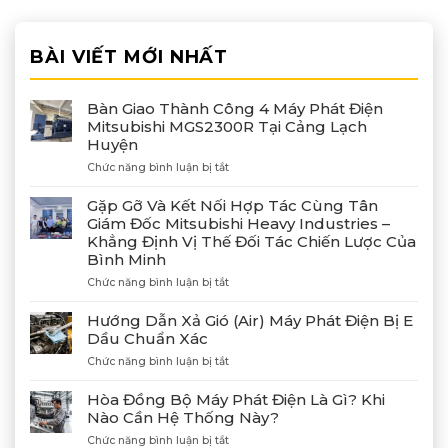
BÀI VIẾT MỚI NHẤT
Bàn Giao Thành Công 4 Máy Phát Điện
Mitsubishi MGS2300R Tại Cảng Lạch
Huyện
ở
Chức năng bình luận bị tắt
Bàn
Giao
Gặp Gỡ Và Kết Nối Hợp Tác Cùng Tân
Thành
Giám Đốc Mitsubishi Heavy Industries –
Công
Khẳng Định Vị Thế Đối Tác Chiến Lược Của
4
Bình Minh
Máy
Phát
ở
Chức năng bình luận bị tắt
Điện
Gặp
Mitsubishi
Gỡ
Hướng Dẫn Xả Gió (Air) Máy Phát Điện Bị E
MGS2300R
Và
Dầu Chuẩn Xác
Tại
Kết
Cảng
ở
Chức năng bình luận bị tắt
Nối
Lạch
Hướng
Hợp
Huyện
Dẫn
Tác
Hòa Đồng Bộ Máy Phát Điện Là Gì? Khi
Xả
Cùng
Nào Cần Hệ Thống Này?
Gió
Tân
ở
Chức năng bình luận bị tắt
(Air)
Giám